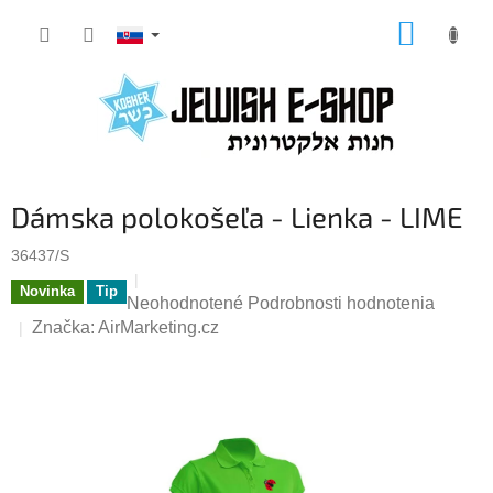
Prejsť
NÁKUP
na
KOŠÍK
obsah
Dámska polokošeľa - Lienka - LIME
36437/S
Novinka
Tip
Priemerné
Neohodnotené
Podrobnosti hodnotenia
hodnotenie
Značka:
AirMarketing.cz
produktu
je
0,0
z
5
hviezdičiek.