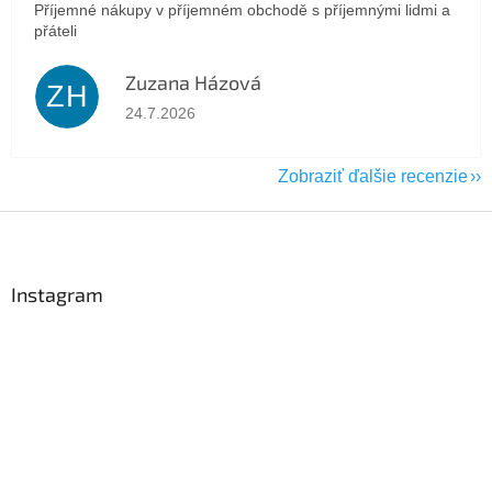
Příjemné nákupy v příjemném obchodě s příjemnými lidmi a
přáteli
Zuzana Házová
ZH
Hodnotenie obchodu je 5 z 5 hviezdičiek.
24.7.2026
Zobraziť ďalšie recenzie
Z
á
p
ä
Instagram
t
i
e