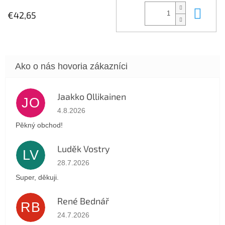
Do 
€42,65
Jaakko Ollikainen
JO
Hodnotenie obchodu je 5 z 5 hviezdičiek.
4.8.2026
Pěkný obchod!
Luděk Vostry
LV
Hodnotenie obchodu je 5 z 5 hviezdičiek.
28.7.2026
Super, děkuji.
René Bednář
RB
Hodnotenie obchodu je 5 z 5 hviezdičiek.
24.7.2026