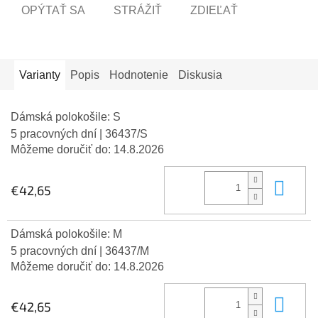
OPÝTAŤ SA
STRÁŽIŤ
ZDIEĽAŤ
Varianty
Popis
Hodnotenie
Diskusia
Dámská polokošile: S
5 pracovných dní
| 36437/S
Môžeme doručiť do:
14.8.2026
Do 
€42,65
Dámská polokošile: M
5 pracovných dní
| 36437/M
Môžeme doručiť do:
14.8.2026
Do 
€42,65