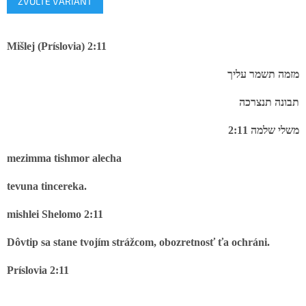
ZVOĽTE VARIANT
cena:
Mišlej (Príslovia) 2:11
מזמה
תשמר
עליך
תבונה
תנצרכה
2:11
שלמה
משלי
mezimma tishmor alecha
tevuna tincereka.
mishlei Shelomo 2:11
Dôvtip sa stane tvojím strážcom, obozretnosť ťa ochráni.
Príslovia 2:11