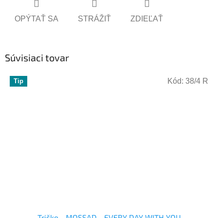
OPÝTAŤ SA
STRÁŽIŤ
ZDIEĽAŤ
Súvisiaci tovar
Kód:
38/4 R
Tip
Tričko - MOSSAD - EVERY DAY WITH YOU