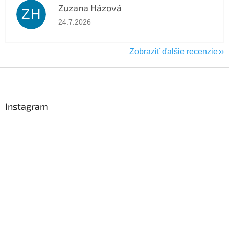
Zuzana Házová
ZH
Hodnotenie obchodu je 5 z 5 hviezdičiek.
24.7.2026
Zobraziť ďalšie recenzie
Z
á
p
ä
Instagram
t
i
e