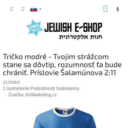
Prejsť
NÁKUP
na
KOŠÍK
obsah
Tričko modré - Tvojim strážcom
stane sa dôvtip, rozumnosť ťa bude
chrániť. Príslovie Šalamúnova 2:11
212938/4
Priemerné
1 hodnotenie
Podrobnosti hodnotenia
hodnotenie
Značka:
AirMarketing.cz
produktu
je
5,0
z
5