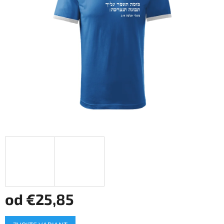
hviezdičiek.
od
€25,85
Jednotková