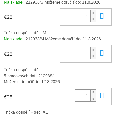
Na sklade
| 212938/S
Môžeme doručiť do:
11.8.2026
Do 
€28
Trička dospělí + děti: M
Na sklade
| 212938/M
Môžeme doručiť do:
11.8.2026
Do 
€28
Trička dospělí + děti: L
5 pracovných dní
| 212938/L
Môžeme doručiť do:
17.8.2026
Do 
€28
Trička dospělí + děti: XL