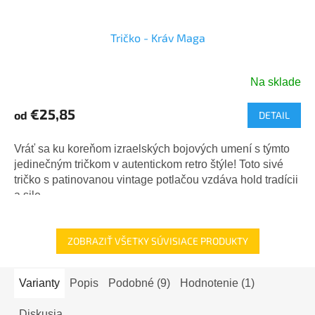
Tričko - Kráv Maga
Na sklade
€25,85
od
DETAIL
Vráť sa ku koreňom izraelských bojových umení s týmto
jedinečným tričkom v autentickom retro štýle! Toto sivé
tričko s patinovanou vintage potlačou vzdáva hold tradícii
a sile...
ZOBRAZIŤ VŠETKY SÚVISIACE PRODUKTY
Varianty
Popis
Podobné (9)
Hodnotenie (1)
Diskusia