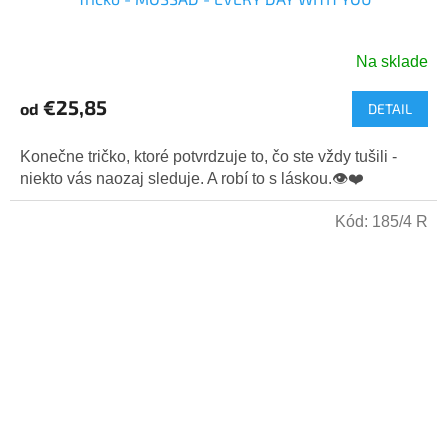
Na sklade
Priemerné
hodnotenie
€25,85
od
DETAIL
produktu
je
5,0
Konečne tričko, ktoré potvrdzuje to, čo ste vždy tušili -
z
niekto vás naozaj sleduje. A robí to s láskou.👁️❤️
5
hviezdičiek.
Kód:
185/4 R