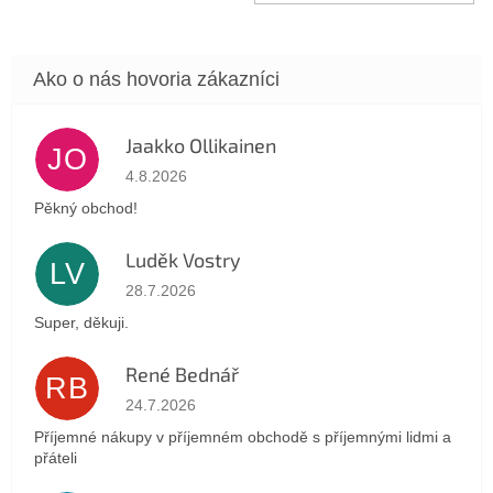
Jaakko Ollikainen
JO
Hodnotenie obchodu je 5 z 5 hviezdičiek.
4.8.2026
Pěkný obchod!
Luděk Vostry
LV
Hodnotenie obchodu je 5 z 5 hviezdičiek.
28.7.2026
Super, děkuji.
René Bednář
RB
Hodnotenie obchodu je 5 z 5 hviezdičiek.
24.7.2026
Příjemné nákupy v příjemném obchodě s příjemnými lidmi a
přáteli