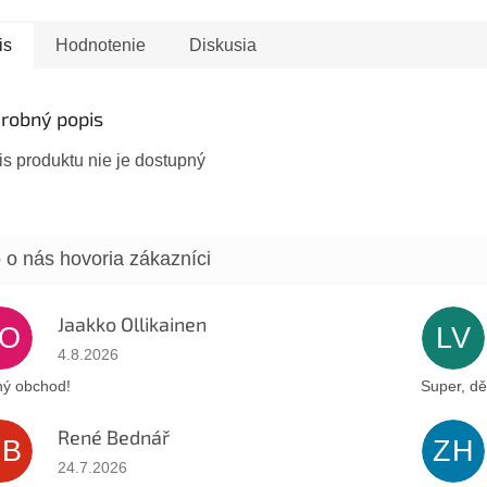
(IDF). Tr
symboly, k
is
Hodnotenie
Diskusia
robný popis
s produktu nie je dostupný
Jaakko Ollikainen
JO
LV
Hodnotenie obchodu je 5 z 5 hviezdičiek.
4.8.2026
ý obchod!
Super, dě
René Bednář
RB
ZH
Hodnotenie obchodu je 5 z 5 hviezdičiek.
24.7.2026