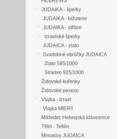
HEBREWS
JUDAIKA - šperky
JUDAIKA - bižuterie
JUDAIKA - stříbro
Izraelské šperky
JUDAICA - zlato
Svadobné obrúčky JUDAICA
Zlato 585/1000
Striebro 925/1000
Židovské kořenky
Židovské pexeso
Vlajka - Izrael
Vlajka MIER!!
Mikledet: Hebrejská klávesnice
Tfilin - Tefilin
Miniatúry JUDAICA