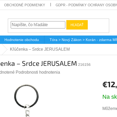
OBCHODNÉ PODMIENKY
GDPR - PODMÍNKY OCHRANY OSOBN
HĽADAŤ
Hodnotenie obchodu
Tóra > Nový Zákon > Korán - zdarma M
Kľúčenka – Srdce JERUSALEM
čenka – Srdce JERUSALEM
216156
rné
dnotené
Podrobnosti hodnotenia
enie
€12
tu
Jednotk
Na sk
cena:
Môžeme 
čiek.