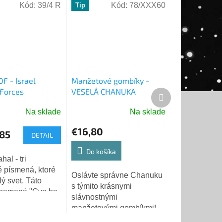
Kód:
39/4 R
Kód:
78/XXX60
Tip
DF - Israel
Manžetové gombíky -
Forces
VESELÁ CHANUKA
Ďalší
produkt
Na sklade
Na sklade
é
ie
€16,80
85
DETAIL
Do košíka
é písmená, ktoré
Oslávte správne Chanuku
ý svet. Táto
s týmito krásnymi
ek.
znamená "Cva ha-
slávnostnými
-Jisra'el" -
manžetovými gombíkmi!
 obranné sily