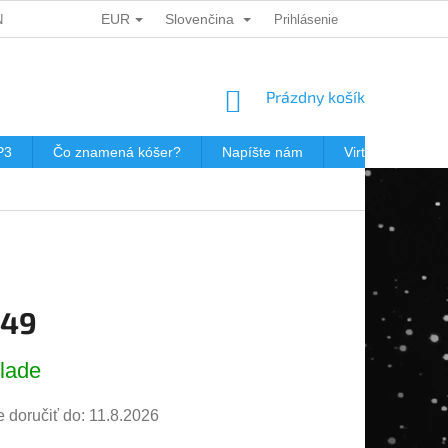
EUR
Slovenčina
ÍCH ÚDAJŮ
DÁRKOVÉ KUPONY
Prihlásenie
POŠTOVNÉ V JEWISHOP
NÁKUPNÝ
Prázdny košík
KOŠÍK
P3
Čo znamená kóšer?
Napíšte nám
Virtuálna prehli
,49
ová
lade
doručiť do:
11.8.2026