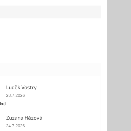
i jednoduché
toré...
Luděk Vostry
Hodnotenie obchodu je 5 z 5 hviezdičiek.
28.7.2026
kuji.
Zuzana Házová
Hodnotenie obchodu je 5 z 5 hviezdičiek.
24.7.2026