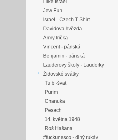
I like Israel
Jew Fun
Israel - Czech T-Shirt
Davidova hvězda
Army trička
Vincent - pánská
Benjamin - pánská
Lauderovy školy - Lauderky
Źidovské svátky
Tu bi-švat
Purim
Chanuka
Pesach
14. května 1948
Roš Hašana
#fuckunesco - dlhý rukáv