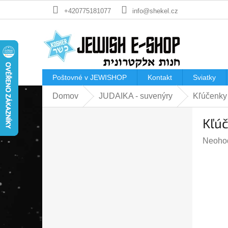
Prejsť
+420775181077
info@shekel.cz
na
obsah
Poštovné v JEWISHOP
Kontakt
Sviatky
Domov
JUDAIKA - suvenýry
Kľúčenky
B
Kľú
o
č
Prieme
Neoho
n
hodnot
ý
produk
p
je
a
0,0
n
z
e
5
l
hviezdi