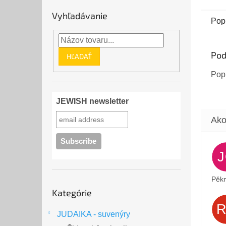
Vyhľadávanie
Pop
Pod
HĽADAŤ
Popi
JEWISH newsletter
Pěkn
Preskočiť
Kategórie
kategórie
JUDAIKA - suvenýry