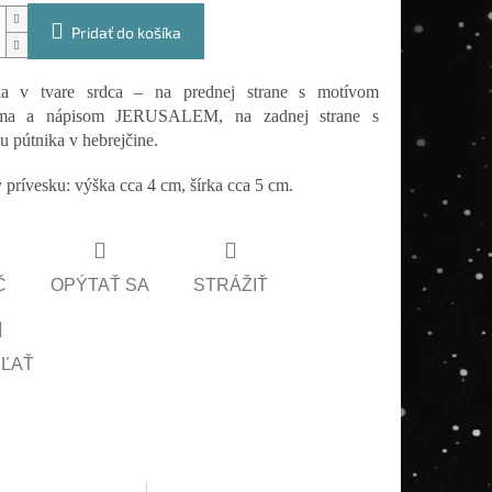
Pridať do košíka
a v tvare srdca – na prednej strane s motívom
ema a nápisom JERUSALEM, na zadnej strane s
u pútnika v hebrejčine.
prívesku: výška cca 4 cm, šírka cca 5 cm.
Č
OPÝTAŤ SA
STRÁŽIŤ
EĽAŤ