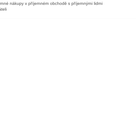
emné nákupy v příjemném obchodě s příjemnými lidmi
teli