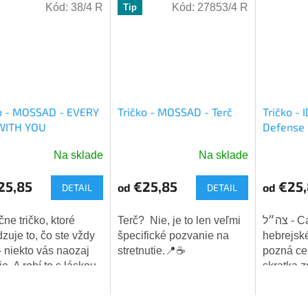
Kód:
38/4 R
Kód:
27853/4 R
Tip
o - MOSSAD - EVERY
Tričko - MOSSAD - Terč
Tričko - I
WITH YOU
Defense 
Na sklade
Na sklade
merné
Priemerné
Priemern
tenie
hodnotenie
hodnoten
25,85
€25,85
€25,
od
od
DETAIL
DETAIL
ktu
produktu
produktu
je
je
5,0
5,0
ne tričko, ktoré
Terč? Nie, je to len veľmi
צה״ל - Cahal - tri
z
z
dzuje to, čo ste vždy
špecifické pozvanie na
hebrejsk
5
5
 - niekto vás naozaj
stretnutie.📍☕
pozná cel
dičiek.
hviezdičiek.
hviezdiči
e. A robí to s láskou.
skratka 
Hagana le
Izraelské