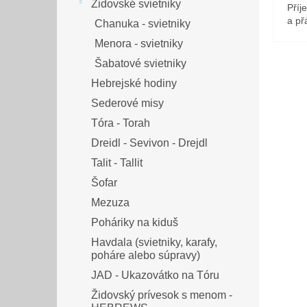
Židovské svietniky
Příj
a přá
Chanuka - svietniky
Menora - svietniky
Šabatové svietniky
Hebrejské hodiny
Sederové misy
Tóra - Torah
Dreidl - Sevivon - Drejdl
Talit - Tallit
Šofar
Mezuza
Poháriky na kiduš
Havdala (svietniky, karafy,
poháre alebo súpravy)
JAD - Ukazovátko na Tóru
Židovský prívesok s menom -