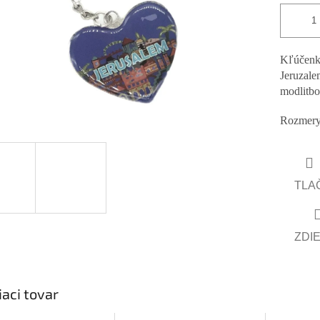
Kľúčenk
Jeruzal
modlitbo
Rozmery 
TLA
ZDI
iaci tovar