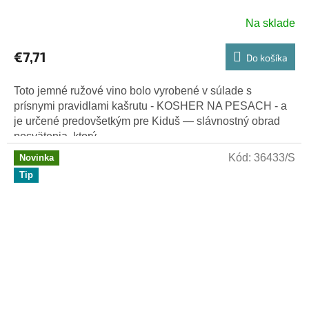
Na sklade
€7,71
Do košíka
Toto jemné ružové vino bolo vyrobené v súlade s
prísnymi pravidlami kašrutu - KOSHER NA PESACH - a
je určené predovšetkým pre Kiduš — slávnostný obrad
posvätenia, ktorý...
Kód:
36433/S
Novinka
Tip