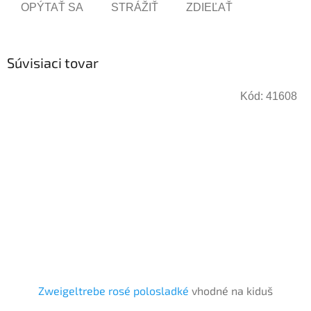
OPÝTAŤ SA
STRÁŽIŤ
ZDIEĽAŤ
Súvisiaci tovar
Kód:
41608
Zweigeltrebe rosé polosladké
vhodné na kiduš