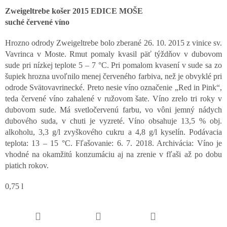
Zweigeltrebe košer 2015 EDICE MOŠE
suché červené víno
Hrozno odrody Zweigeltrebe bolo zberané 26. 10. 2015 z vinice sv.
Vavrinca v Moste. Rmut pomaly kvasil päť týždňov v dubovom
sude pri nízkej teplote 5 – 7 °C. Pri pomalom kvasení v sude sa zo
šupiek hrozna uvoľnilo menej červeného farbiva, než je obvyklé pri
odrode Svätovavrinecké. Preto nesie víno označenie „Red in Pink“,
teda červené víno zahalené v ružovom šate. Víno zrelo tri roky v
dubovom sude. Má svetločervenú farbu, vo vôni jemný nádych
dubového suda, v chuti je vyzreté. Víno obsahuje 13,5 % obj.
alkoholu, 3,3 g/l zvyškového cukru a 4,8 g/l kyselín. Podávacia
teplota: 13 – 15 °C. Fľašovanie: 6. 7. 2018. Archivácia: Víno je
vhodné na okamžitú konzumáciu aj na zrenie v fľaši až po dobu
piatich rokov.
0,75 l