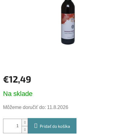
€12,49
Jednotková
Na sklade
cena:
Môžeme doručiť do:
11.8.2026
Pridať do košíka