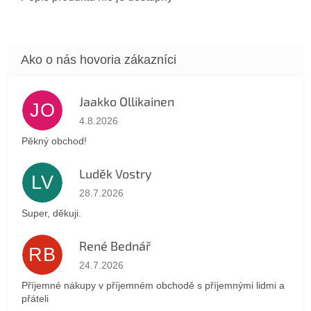
Jaakko Ollikainen
JO
Hodnotenie obchodu je 5 z 5 hviezdičiek.
4.8.2026
Pěkný obchod!
Luděk Vostry
LV
Hodnotenie obchodu je 5 z 5 hviezdičiek.
28.7.2026
Super, děkuji.
René Bednář
RB
Hodnotenie obchodu je 5 z 5 hviezdičiek.
24.7.2026
Příjemné nákupy v příjemném obchodě s příjemnými lidmi a
přáteli