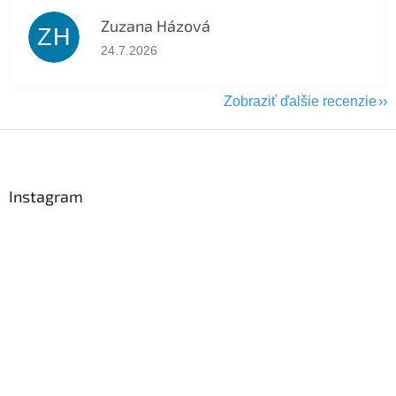
Zuzana Házová
ZH
Hodnotenie obchodu je 5 z 5 hviezdičiek.
24.7.2026
Zobraziť ďalšie recenzie
Z
á
p
ä
Instagram
t
i
e