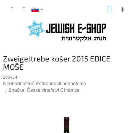
Prejsť
NÁKUP
na
KOŠÍK
obsah
Zweigeltrebe košer 2015 EDICE
MOŠE
205454
Priemerné
Neohodnotené
Podrobnosti hodnotenia
hodnotenie
Značka:
České vinařství Chrámce
produktu
je
0,0
z
5
hviezdičiek.