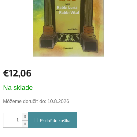
€12,06
Jednotková
Na sklade
cena:
Môžeme doručiť do:
10.8.2026
Pridať do košíka