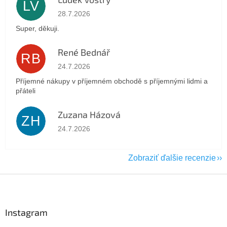
LV
Hodnotenie obchodu je 5 z 5 hviezdičiek.
28.7.2026
Super, děkuji.
René Bednář
RB
Hodnotenie obchodu je 5 z 5 hviezdičiek.
24.7.2026
Příjemné nákupy v příjemném obchodě s příjemnými lidmi a
přáteli
Zuzana Házová
ZH
Hodnotenie obchodu je 5 z 5 hviezdičiek.
24.7.2026
Zobraziť ďalšie recenzie
Z
á
p
ä
Instagram
t