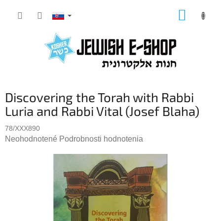
Prejsť
NÁKUP
na
KOŠÍK
obsah
Discovering the Torah with Rabbi
Luria and Rabbi Vital (Josef Blaha)
78/XXX890
Priemerné
Neohodnotené
Podrobnosti hodnotenia
hodnotenie
produktu
je
0,0
z
5
hviezdičiek.