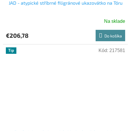
JAD - atypické stříbrné filigránové ukazovátko na Tóru
Na sklade
€206,78
Do košíka
Kód:
217581
Tip