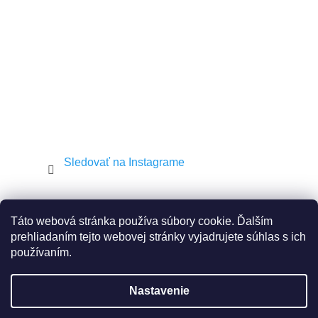
i
e
Sledovať na Instagrame
Shekel.cz
Torah.cz
Kosher-coffee.cz
Táto webová stránka používa súbory cookie. Ďalším
prehliadaním tejto webovej stránky vyjadrujete súhlas s ich
používaním.
Vytvoril Shoptet
Nastavenie