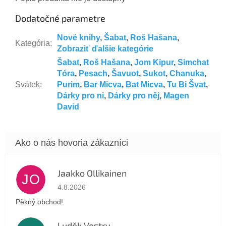
Dodatočné parametre
Nové knihy
,
Šabat
,
Roš Hašana
,
Kategória
:
Zobraziť ďalšie kategórie
Šabat
,
Roš Hašana
,
Jom Kipur
,
Simchat
Tóra
,
Pesach
,
Šavuot
,
Sukot
,
Chanuka
,
Svátek
:
Purim
,
Bar Micva
,
Bat Micva
,
Tu Bi Švat
,
Dárky pro ni
,
Dárky pro něj
,
Magen
David
Jaakko Ollikainen
JO
Hodnotenie obchodu je 5 z 5 hviezdičiek.
4.8.2026
Pěkný obchod!
Luděk Vostry