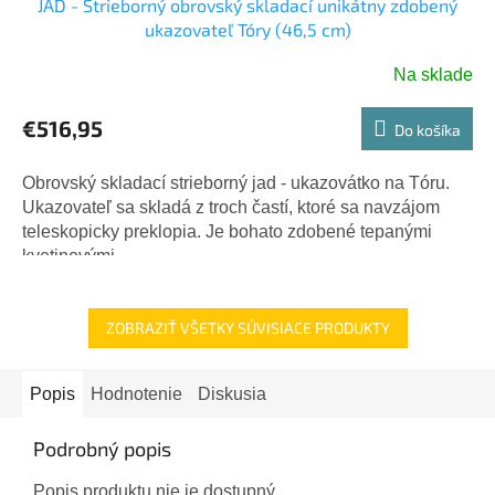
JAD - Strieborný obrovský skladací unikátny zdobený
ukazovateľ Tóry (46,5 cm)
Na sklade
€516,95
Do košíka
Obrovský skladací strieborný jad - ukazovátko na Tóru.
Ukazovateľ sa skladá z troch častí, ktoré sa navzájom
teleskopicky preklopia. Je bohato zdobené tepanými
kvetinovými...
ZOBRAZIŤ VŠETKY SÚVISIACE PRODUKTY
Popis
Hodnotenie
Diskusia
Podrobný popis
Popis produktu nie je dostupný