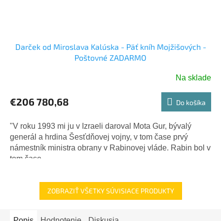
Darček od Miroslava Kalúska - Päť kníh Mojžišových -
Poštovné ZADARMO
Na sklade
€206 780,68
Do košíka
"V roku 1993 mi ju v Izraeli daroval Mota Gur, bývalý
generál a hrdina Šesťdňovej vojny, v tom čase prvý
námestník ministra obrany v Rabinovej vláde. Rabin bol v
tom čase...
ZOBRAZIŤ VŠETKY SÚVISIACE PRODUKTY
Popis
Hodnotenie
Diskusia