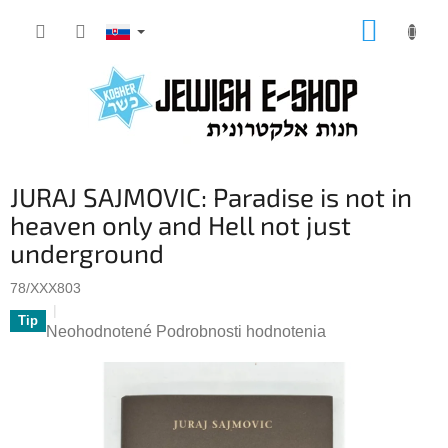
Prejsť
NÁKUP
na
KOŠÍK
obsah
JURAJ SAJMOVIC: Paradise is not in
heaven only and Hell not just
underground
78/XXX803
Tip
Priemerné
Neohodnotené
Podrobnosti hodnotenia
hodnotenie
produktu
je
0,0
z