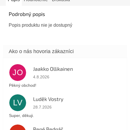
Podrobný popis
Popis produktu nie je dostupný
Jaakko Ollikainen
JO
Hodnotenie obchodu je 5 z 5 hviezdičiek.
4.8.2026
Pěkný obchod!
Luděk Vostry
LV
Hodnotenie obchodu je 5 z 5 hviezdičiek.
28.7.2026
Super, děkuji.
René Bednář