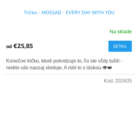
Tričko - MOSSAD - EVERY DAY WITH YOU
Na sklade
Priemerné
hodnotenie
€25,85
od
DETAIL
produktu
je
5,0
Konečne tričko, ktoré potvrdzuje to, čo ste vždy tušili -
z
niekto vás naozaj sleduje. A robí to s láskou.👁️❤️
5
hviezdičiek.
Kód:
202635