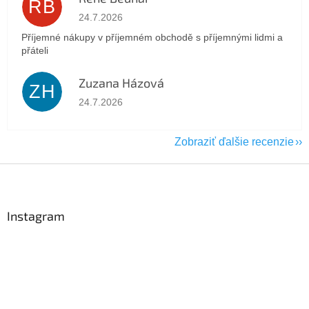
RB
Hodnotenie obchodu je 5 z 5 hviezdičiek.
24.7.2026
Příjemné nákupy v příjemném obchodě s příjemnými lidmi a
přáteli
Zuzana Házová
ZH
Hodnotenie obchodu je 5 z 5 hviezdičiek.
24.7.2026
Zobraziť ďalšie recenzie
Z
á
p
ä
Instagram
t
i
e