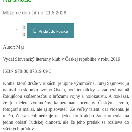
cena:
Môžeme doručiť do:
11.8.2026
Pridať do košíka
Autor: Mgr
Vydal Slovenský literárny klub v Českej republike v roku 2019
ISBN 978-80-87319-09-3
Kniha, ktorú držíte v rukách, je úplne výnimočná. Juraj Šajmovič ju
napísal na sklonku svojho života, hoci tematicky sa zaoberá najmä
šokujúcou skúsenosťou s hrôzami vojny a holokaustu. A dokázal,
že je nielen výnimočný kameraman, ocenený Českým levom,
fotograf a maliar, ale aj spisovateľ. Že veľký talent, dar videnia, je
niečo, čo sa neobmedzuje na jeden druh alebo žáner umenia, na
jednu oblasť ľudskej činnosti, ale že jeho pretlak sa rozlieva do
všetkých prúdov...