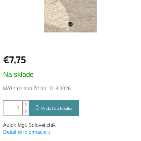
€7,75
Jednotková
Na sklade
cena:
Môžeme doručiť do:
11.8.2026
Pridať do košíka
Autor: Mgr. Soloveitchik
Detailné informácie