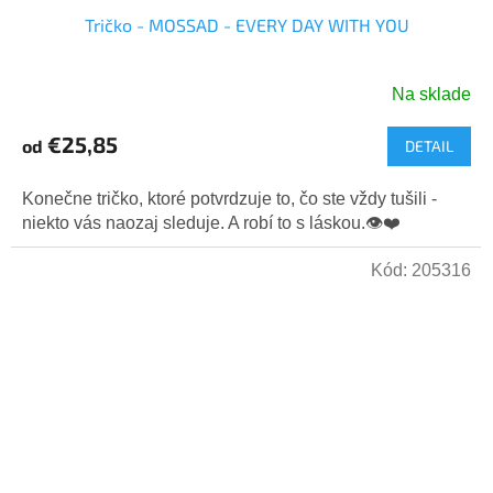
Tričko - MOSSAD - EVERY DAY WITH YOU
Na sklade
Priemerné
hodnotenie
€25,85
od
DETAIL
produktu
je
5,0
Konečne tričko, ktoré potvrdzuje to, čo ste vždy tušili -
z
niekto vás naozaj sleduje. A robí to s láskou.👁️❤️
5
hviezdičiek.
Kód:
205316