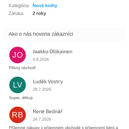
Kategória
:
Nové knihy
Záruka
:
2 roky
Jaakko Ollikainen
JO
Hodnotenie obchodu je 5 z 5 hviezdičiek.
4.8.2026
Pěkný obchod!
Luděk Vostry
LV
Hodnotenie obchodu je 5 z 5 hviezdičiek.
28.7.2026
Super, děkuji.
René Bednář
RB
Hodnotenie obchodu je 5 z 5 hviezdičiek.
24.7.2026
Příjemné nákupy v příjemném obchodě s příjemnými lidmi a