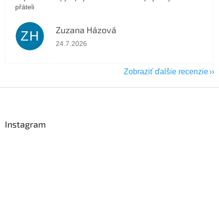
přáteli
Zuzana Házová
ZH
Hodnotenie obchodu je 5 z 5 hviezdičiek.
24.7.2026
Zobraziť ďalšie recenzie
Z
á
p
ä
Instagram
t
i
e