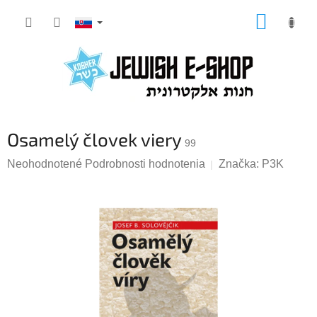
Prejsť
NÁKUP
na
KOŠÍK
obsah
Osamelý človek viery
99
Priemerné
Neohodnotené
Podrobnosti hodnotenia
Značka:
P3K
hodnotenie
produktu
je
0,0
z
5
hviezdičiek.