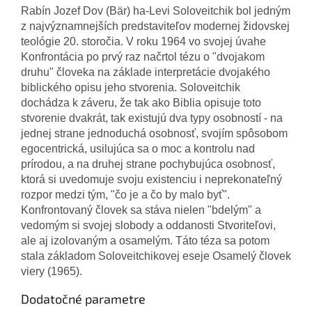
Rabín Jozef Dov (Bär) ha-Levi Soloveitchik bol jedným
z najvýznamnejších predstaviteľov modernej židovskej
teológie 20. storočia. V roku 1964 vo svojej úvahe
Konfrontácia po prvý raz načrtol tézu o "dvojakom
druhu" človeka na základe interpretácie dvojakého
biblického opisu jeho stvorenia. Soloveitchik
dochádza k záveru, že tak ako Biblia opisuje toto
stvorenie dvakrát, tak existujú dva typy osobností - na
jednej strane jednoduchá osobnosť, svojím spôsobom
egocentrická, usilujúca sa o moc a kontrolu nad
prírodou, a na druhej strane pochybujúca osobnosť,
ktorá si uvedomuje svoju existenciu i neprekonateľný
rozpor medzi tým, "čo je a čo by malo byť".
Konfrontovaný človek sa stáva nielen "bdelým" a
vedomým si svojej slobody a oddanosti Stvoriteľovi,
ale aj izolovaným a osamelým. Táto téza sa potom
stala základom Soloveitchikovej eseje Osamelý človek
viery (1965).
Dodatočné parametre