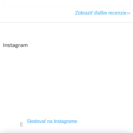
Zobraziť ďalšie recenzie
Z
á
p
ä
Instagram
t
i
e
Sledovať na Instagrame