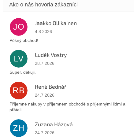
Jaakko Ollikainen
JO
Hodnotenie obchodu je 5 z 5 hviezdičiek.
4.8.2026
Pěkný obchod!
Luděk Vostry
LV
Hodnotenie obchodu je 5 z 5 hviezdičiek.
28.7.2026
Super, děkuji.
René Bednář
RB
Hodnotenie obchodu je 5 z 5 hviezdičiek.
24.7.2026
Příjemné nákupy v příjemném obchodě s příjemnými lidmi a
přáteli
Zuzana Házová
ZH
Hodnotenie obchodu je 5 z 5 hviezdičiek.
24.7.2026