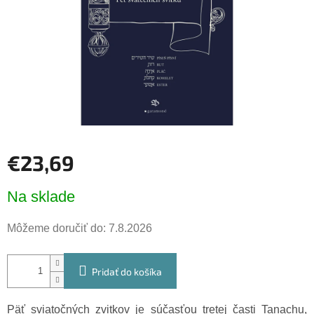
€23,69
Jednotková
Na sklade
cena:
Môžeme doručiť do:
7.8.2026
Pridať do košíka
Päť sviatočných zvitkov je súčasťou tretej časti Tanachu,