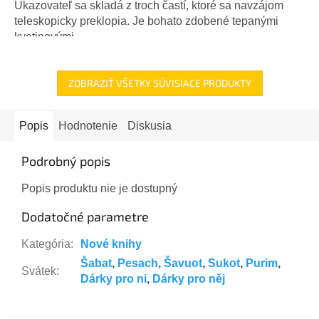
Ukazovateľ sa skladá z troch častí, ktoré sa navzájom
teleskopicky preklopia. Je bohato zdobené tepanými
kvetinovými...
ZOBRAZIŤ VŠETKY SÚVISIACE PRODUKTY
Popis
Hodnotenie
Diskusia
Podrobný popis
Popis produktu nie je dostupný
Dodatočné parametre
Kategória
:
Nové knihy
Šabat
,
Pesach
,
Šavuot
,
Sukot
,
Purim
,
Svátek
:
Dárky pro ni
,
Dárky pro něj