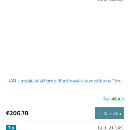
JAD - atypické stříbrné filigránové ukazovátko na Tóru
Na sklade
€206,78
Do košíka
Kód:
217581
Tip