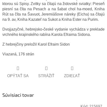
ktorou sú Spisy. Zvitky sa čítajú na židovské sviatky: Pieseň
piesní sa číta na Pesach a na šabat chol ha-moed, Kniha
Rút sa číta na Šavuot, Jeremiášove náreky (Eicha) sa čítajú
na 9. av, Kniha Kazateľ na Sukot a Kniha Ester na Purim.
Dvojjazyčné, hebrejsko-české vydanie vychádza v preklade
vrchného krajinského rabína Karola Efraima Sidona.
Z hebrejčiny preložil Karol Efraim Sidon
Viazaná, 176 strán
OPÝTAŤ SA
STRÁŽIŤ
ZDIEĽAŤ
Súvisiaci tovar
Kód:
215697