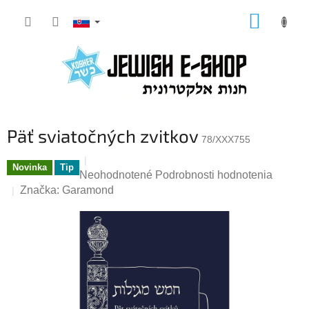
Prejsť
NÁKUP
na
KOŠÍK
obsah
Päť sviatočných zvitkov
78/XXX755
Novinka
Tip
Priemerné
Neohodnotené
Podrobnosti hodnotenia
hodnotenie
Značka:
Garamond
produktu
je
0,0
z
5
hviezdičiek.