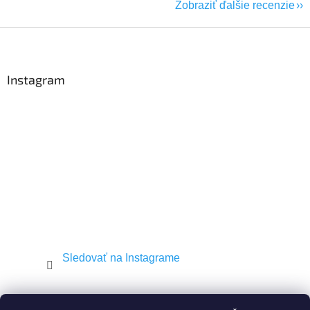
Zobraziť ďalšie recenzie
Z
á
p
ä
Instagram
t
i
e
Sledovať na Instagrame
Shekel.cz
Torah.cz
Kosher-coffee.cz