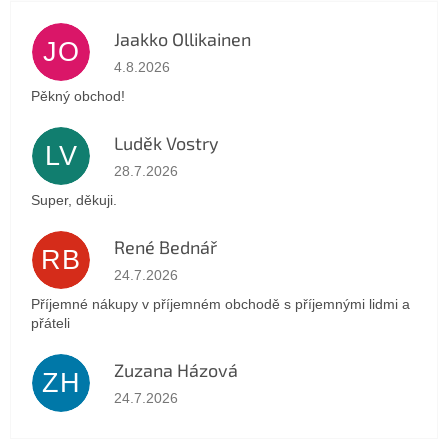
Jaakko Ollikainen
JO
Hodnotenie obchodu je 5 z 5 hviezdičiek.
4.8.2026
Pěkný obchod!
Luděk Vostry
LV
Hodnotenie obchodu je 5 z 5 hviezdičiek.
28.7.2026
Super, děkuji.
René Bednář
RB
Hodnotenie obchodu je 5 z 5 hviezdičiek.
24.7.2026
Příjemné nákupy v příjemném obchodě s příjemnými lidmi a
přáteli
Zuzana Házová
ZH
Hodnotenie obchodu je 5 z 5 hviezdičiek.
24.7.2026