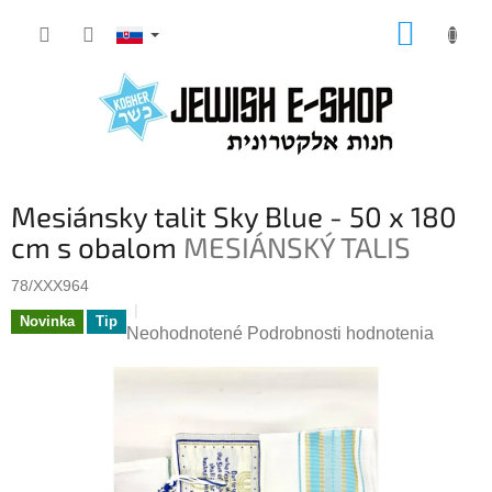
Prejsť
NÁKUP
na
KOŠÍK
obsah
Mesiánsky talit Sky Blue - 50 x 180
cm s obalom
MESIÁNSKÝ TALIS
78/XXX964
Novinka
Tip
Priemerné
Neohodnotené
Podrobnosti hodnotenia
hodnotenie
produktu
je
0,0
z
5