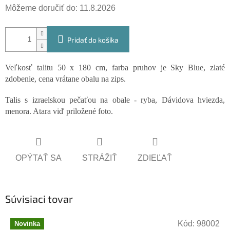
Môžeme doručiť do:
11.8.2026
Pridať do košíka
Veľkosť talitu 50 x 180 cm, farba pruhov je Sky Blue, zlaté
zdobenie, cena vrátane obalu na zips.
Talis s izraelskou pečaťou na obale - ryba, Dávidova hviezda,
menora. Atara viď priložené foto.
OPÝTAŤ SA
STRÁŽIŤ
ZDIEĽAŤ
Súvisiaci tovar
Kód:
98002
Novinka