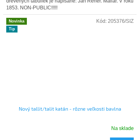
drevených tabuliek je napísané: Jan Rener. Maliar. V roku
1853. NON-PUBLIC!!!!!
Kód:
205376/SIZ
Novinka
Tip
Nový tallit/talit katán - rôzne veľkosti bavlna
Na sklade