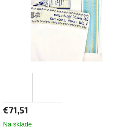
hviezdičiek.
€71,51
Jednotková
Na sklade
cena: