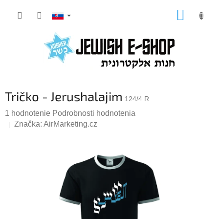
Prejsť
NÁKUP
na
KOŠÍK
obsah
Tričko - Jerushalajim
124/4 R
Priemerné
1 hodnotenie
Podrobnosti hodnotenia
hodnotenie
Značka:
AirMarketing.cz
produktu
je
5,0
z
5
hviezdičiek.