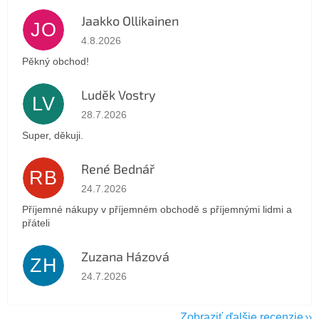
Jaakko Ollikainen
JO
Hodnotenie obchodu je 5 z 5 hviezdičiek.
4.8.2026
Pěkný obchod!
Luděk Vostry
LV
Hodnotenie obchodu je 5 z 5 hviezdičiek.
28.7.2026
Super, děkuji.
René Bednář
RB
Hodnotenie obchodu je 5 z 5 hviezdičiek.
24.7.2026
Příjemné nákupy v příjemném obchodě s příjemnými lidmi a
přáteli
Zuzana Házová
ZH
Hodnotenie obchodu je 5 z 5 hviezdičiek.
24.7.2026
Zobraziť ďalšie recenzie