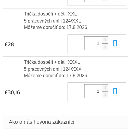
Trička dospělí + děti: XXL
5 pracovných dní
| 124/XXL
Môžeme doručiť do:
17.8.2026
Do 
€28
Trička dospělí + děti: XXXL
5 pracovných dní
| 124/XXX
Môžeme doručiť do:
17.8.2026
Do 
€30,16