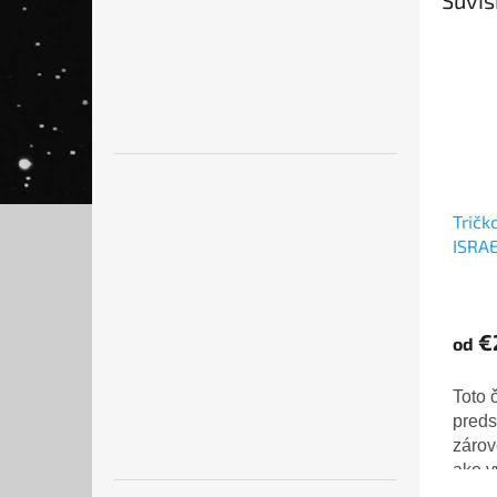
Tričk
ISRA
€
od
Toto č
preds
zárov
ako v
podpo