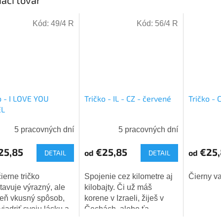
Kód:
49/4 R
Kód:
56/4 R
o - I LOVE YOU
Tričko - IL - CZ - červené
Tričko - 
EL
5 pracovných dní
5 pracovných dní
25,85
€25,85
€25,
od
od
DETAIL
DETAIL
ierne tričko
Spojenie cez kilometre aj
Čierny va
tavuje výrazný, ale
kilobajty. Či už máš
eň vkusný spôsob,
korene v Izraeli, žiješ v
yjadriť svoju lásku a
Čechách, alebo ťa
ru Izraelu. Na hrudi
jednoducho spája láska k