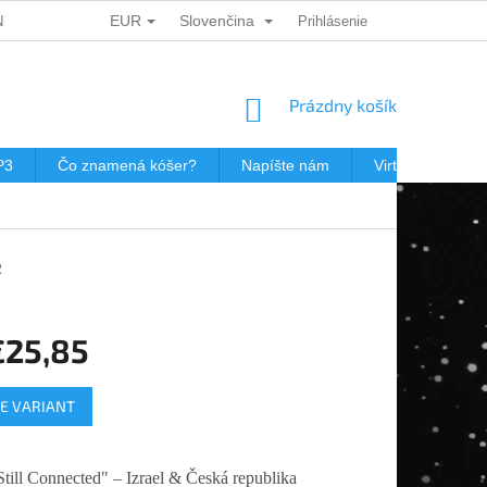
EUR
Slovenčina
ÍCH ÚDAJŮ
DÁRKOVÉ KUPONY
Prihlásenie
POŠTOVNÉ V JEWISHOP
NÁKUPNÝ
Prázdny košík
KOŠÍK
P3
Čo znamená kóšer?
Napíšte nám
Virtuálna prehli
R
€25,85
ová
E VARIANT
Still Connected" – Izrael & Česká republika