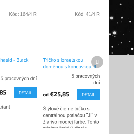
Kód:
164/4 R
Kód:
41/4 R
Ďalší
Chasid - Black
Tričko s izraelskou
produkt
doménou s koncovkou .IL
5 pracovných
5 pracovných dní
Priemerné
dní
hodnotenie
85
DETAIL
€25,85
produktu
od
DETAIL
je
riant
5,0
Štýlové čierne tričko s
z
centrálnou potlačou ".il" v
5
žiarivo modrej farbe. Tento
hviezdičiek.
minimalistický dizajn