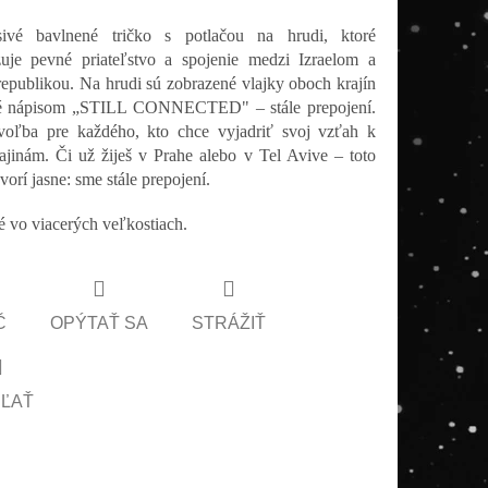
sivé bavlnené tričko s potlačou na hrudi, ktoré
uje pevné priateľstvo a spojenie medzi Izraelom a
epublikou. Na hrudi sú zobrazené vlajky oboch krajín
é nápisom „STILL CONNECTED" – stále prepojení.
voľba pre každého, kto chce vyjadriť svoj vzťah k
jinám. Či už žiješ v Prahe alebo v Tel Avive – toto
vorí jasne: sme stále prepojení.
 vo viacerých veľkostiach.
Č
OPÝTAŤ SA
STRÁŽIŤ
EĽAŤ