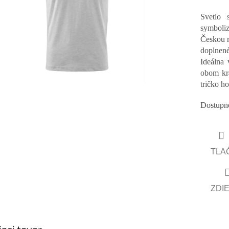
Svetlo 
symboliz
Českou r
doplnen
Ideálna 
obom kra
tričko ho
Dostupné
TLA
ZDI
iaci tovar