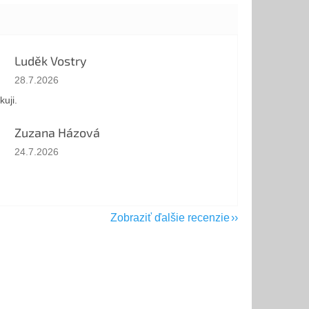
Luděk Vostry
Hodnotenie obchodu je 5 z 5 hviezdičiek.
28.7.2026
kuji.
Zuzana Házová
Hodnotenie obchodu je 5 z 5 hviezdičiek.
24.7.2026
Zobraziť ďalšie recenzie