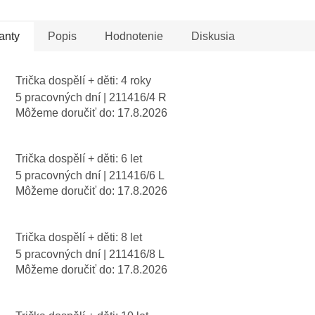
nuje modrá Dávidova
obom krajinám – toto
da, jeden z
tričko rozpráva tvoj príbeh.
anty
Popis
Hodnotenie
Diskusia
znamnejších...
Domény .IL...
Trička dospělí + děti: 4 roky
5 pracovných dní
| 211416/4 R
Môžeme doručiť do:
17.8.2026
Trička dospělí + děti: 6 let
5 pracovných dní
| 211416/6 L
Môžeme doručiť do:
17.8.2026
Trička dospělí + děti: 8 let
5 pracovných dní
| 211416/8 L
Môžeme doručiť do:
17.8.2026