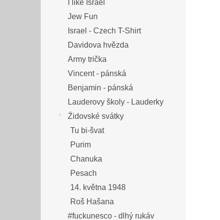
I like Israel
Jew Fun
Israel - Czech T-Shirt
Davidova hvězda
Army trička
Vincent - pánská
Benjamin - pánská
Lauderovy školy - Lauderky
Źidovské svátky
Tu bi-švat
Purim
Chanuka
Pesach
14. května 1948
Roš Hašana
#fuckunesco - dlhý rukáv