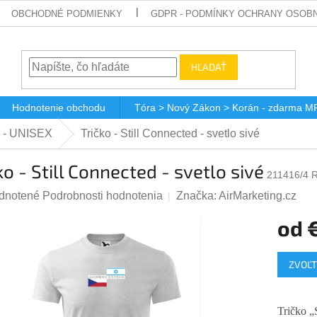
OBCHODNÉ PODMIENKY
GDPR - PODMÍNKY OCHRANY OSOBN
HĽADAŤ
Hodnotenie obchodu
Tóra > Nový Zákon > Korán - zdarma M
a - UNISEX
Tričko - Still Connected - svetlo sivé
ko - Still Connected - svetlo sivé
211416/4 
rné
dnotené
Podrobnosti hodnotenia
Značka:
AirMarketing.cz
enie
od
tu
Jednotk
ZVOĽT
cena:
čiek.
Tričko „