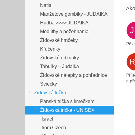
Natla
Manžetové gombíky - JUDAIKA
Hudba >>>> JUDAIKA
Modlitby a požehnania
Židovské hrnčeky
Pěkn
Kľúčenky
Židovské odznaky
Tabuľky – Judaika
Židovské nálepky a pohľadnice
Příj
a přá
Sviečky
Židovská trička
Pánská trička s límečkem
Židovská trička - UNISEX
Israel
from Czech