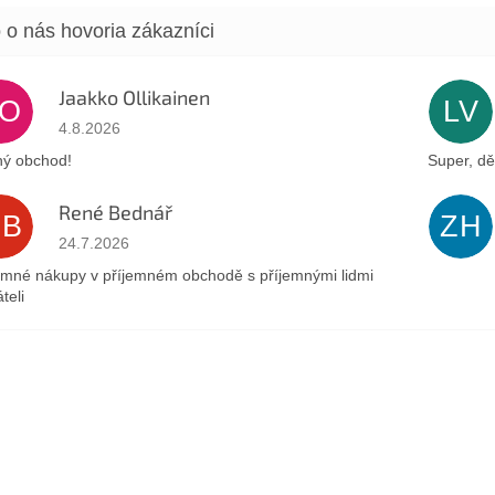
Jaakko Ollikainen
JO
LV
Hodnotenie obchodu je 5 z 5 hviezdičiek.
4.8.2026
ý obchod!
Super, dě
René Bednář
RB
ZH
Hodnotenie obchodu je 5 z 5 hviezdičiek.
24.7.2026
emné nákupy v příjemném obchodě s příjemnými lidmi
teli