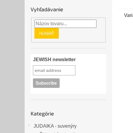
domi
Vyhľadávanie
hviez
Vari
najvý
HĽADAŤ
JEWISH newsletter
Preskočiť
Kategórie
kategórie
JUDAIKA - suvenýry