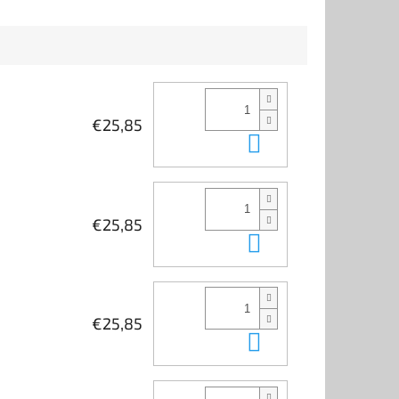
odkazuje na oficiálnu
koncovku internetovej
domény Izraela a je
ideálnou...
€25,85
Do košíka
€25,85
Do košíka
€25,85
Do košíka