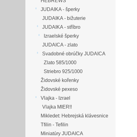
HEBREWS
JUDAIKA - šperky
JUDAIKA - bižuterie
JUDAIKA - stříbro
Izraelské šperky
JUDAICA - zlato
Svadobné obrúčky JUDAICA
Zlato 585/1000
Striebro 925/1000
Židovské kořenky
Židovské pexeso
Vlajka - Izrael
Vlajka MIER!!
Mikledet: Hebrejská klávesnice
Tfilin - Tefilin
Miniatúry JUDAICA