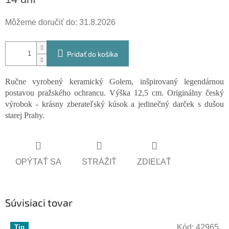
cena:
Môžeme doručiť do:
31.8.2026
Pridať do košíka
Ručne vyrobený keramický Golem, inšpirovaný legendárnou
postavou pražského ochrancu. Výška 12,5 cm. Originálny český
výrobok - krásny zberateľský kúsok a jedinečný darček s dušou
starej Prahy.
OPÝTAŤ SA
STRÁŽIŤ
ZDIEĽAŤ
Súvisiaci tovar
Kód:
42965
Tip