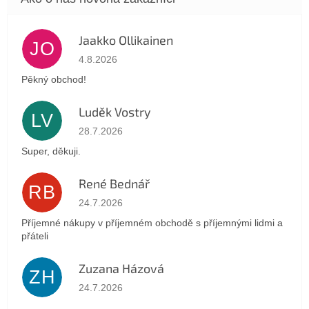
Jaakko Ollikainen
JO
Hodnotenie obchodu je 5 z 5 hviezdičiek.
4.8.2026
Pěkný obchod!
Luděk Vostry
LV
Hodnotenie obchodu je 5 z 5 hviezdičiek.
28.7.2026
Super, děkuji.
René Bednář
RB
Hodnotenie obchodu je 5 z 5 hviezdičiek.
24.7.2026
Příjemné nákupy v příjemném obchodě s příjemnými lidmi a
přáteli
Zuzana Házová
ZH
Hodnotenie obchodu je 5 z 5 hviezdičiek.
24.7.2026