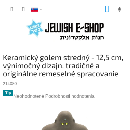
Prejsť
NÁKUP
na
KOŠÍK
obsah
Keramický golem stredný - 12,5 cm,
výnimočný dizajn, tradičné a
originálne remeselné spracovanie
214080
Tip
Priemerné
Neohodnotené
Podrobnosti hodnotenia
hodnotenie
produktu
je
0,0
z