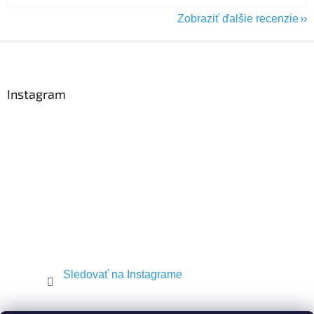
Zobraziť ďalšie recenzie
Z
á
p
ä
Instagram
t
i
e
Sledovať na Instagrame