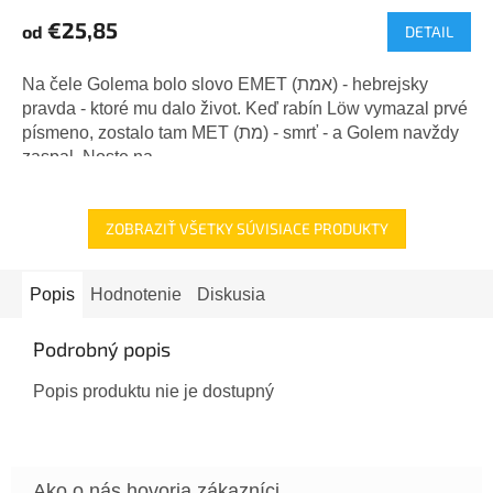
€25,85
od
DETAIL
Na čele Golema bolo slovo EMET (אמת) - hebrejsky
pravda - ktoré mu dalo život. Keď rabín Löw vymazal prvé
písmeno, zostalo tam MET (מת) - smrť - a Golem navždy
zaspal. Noste na...
ZOBRAZIŤ VŠETKY SÚVISIACE PRODUKTY
Popis
Hodnotenie
Diskusia
Podrobný popis
Popis produktu nie je dostupný