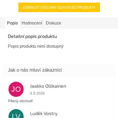
ZOBRAZIT VŠECHNY SOUVISEJÍCÍ PRODUKTY
Popis
Hodnocení
Diskuze
Detailní popis produktu
Popis produktu není dostupný
Jaakko Ollikainen
JO
Hodnocení obchodu je 5 z 5 hvězdiček.
4.8.2026
Pěkný obchod!
Luděk Vostry
LV