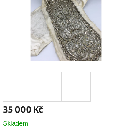
hvězdiček.
35 000 Kč
Měrná
Skladem
cena: