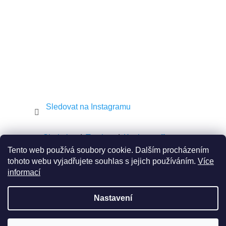
Sledovat na Instagramu
Shekel.cz
Torah.cz
Kosher-coffee.cz
Tento web používá soubory cookie. Dalším procházením
tohoto webu vyjadřujete souhlas s jejich používáním.
Více
informací
Vytvořil Shoptet
Nastavení
Copyright 2026
JEWISH E-SHOP
. Všechna práva