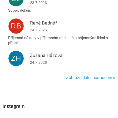
Hodnocení obchodu je 5 z 5 hvězdiček.
28.7.2026
Super, děkuji.
René Bednář
RB
Hodnocení obchodu je 5 z 5 hvězdiček.
24.7.2026
Příjemné nákupy v příjemném obchodě s příjemnými lidmi a
přáteli
Zuzana Házová
ZH
Hodnocení obchodu je 5 z 5 hvězdiček.
24.7.2026
Zobrazit další hodnocení
Z
á
p
a
Instagram
t
í