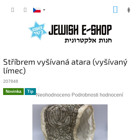
Přejít
NÁKUP
na
KOŠÍK
obsah
Stříbrem vyšívaná atara (vyšívaný
límec)
207848
Novinka
Tip
Průměrné
Neohodnoceno
Podrobnosti hodnocení
hodnocení
produktu
je
0,0
z
5