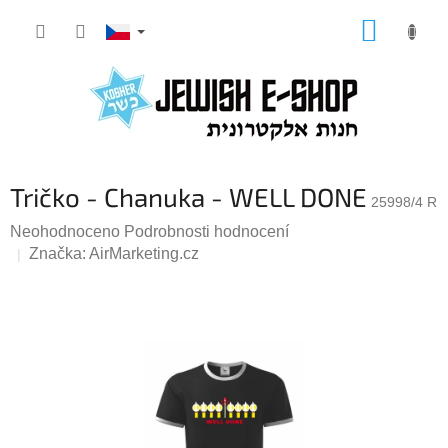
Přejít
NÁKUP
na
KOŠÍK
obsah
Tričko - Chanuka - WELL DONE
25998/4 R
Průměrné
Neohodnoceno
Podrobnosti hodnocení
hodnocení
Značka:
AirMarketing.cz
produktu
je
0,0
z
5
hvězdiček.