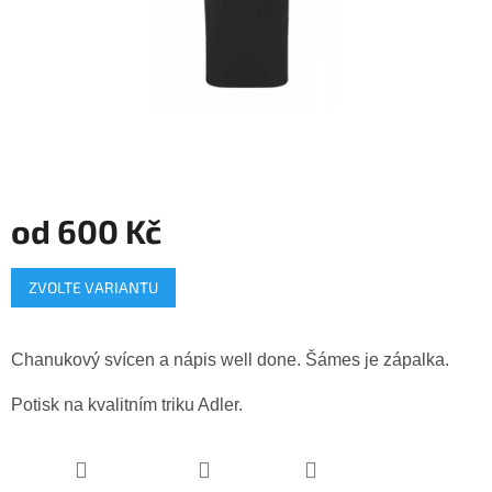
od
600 Kč
Měrná
ZVOLTE VARIANTU
cena:
Chanukový svícen a nápis well done. Šámes je zápalka.
Potisk na kvalitním triku Adler.