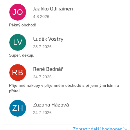
Jaakko Ollikainen
JO
Hodnocení obchodu je 5 z 5 hvězdiček.
4.8.2026
Pěkný obchod!
Luděk Vostry
LV
Hodnocení obchodu je 5 z 5 hvězdiček.
28.7.2026
Super, děkuji.
René Bednář
RB
Hodnocení obchodu je 5 z 5 hvězdiček.
24.7.2026
Příjemné nákupy v příjemném obchodě s příjemnými lidmi a
přáteli
Zuzana Házová
ZH
Hodnocení obchodu je 5 z 5 hvězdiček.
24.7.2026
Zobrazit další hodnocení