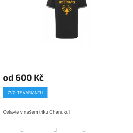
od
600 Kč
Měrná
ZVOLTE VARIANTU
cena:
Oslavte v našem triku Chanuku!