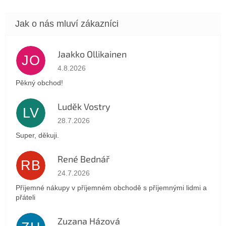
Jaakko Ollikainen
JO
Hodnocení obchodu je 5 z 5 hvězdiček.
4.8.2026
Pěkný obchod!
Luděk Vostry
LV
Hodnocení obchodu je 5 z 5 hvězdiček.
28.7.2026
Super, děkuji.
René Bednář
RB
Hodnocení obchodu je 5 z 5 hvězdiček.
24.7.2026
Příjemné nákupy v příjemném obchodě s příjemnými lidmi a
přáteli
Zuzana Házová