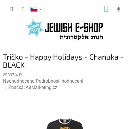
Přejít
NÁKUP
na
KOŠÍK
obsah
Tričko - Happy Holidays - Chanuka -
BLACK
25997/4 R
Průměrné
Neohodnoceno
Podrobnosti hodnocení
hodnocení
Značka:
AirMarketing.cz
produktu
je
0,0
z
5
hvězdiček.