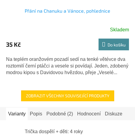
Přání na Chanuku a Vánoce, pohlednice
Skladem
35 Kč
Do košíku
Na teplém oranžovém pozadí sedí na tenké větévce dva
roztomilí černí ptáčci a vesele si povídají. Jeden, zdobený
modrou kipou s Davidovou hvězdou, přeje „Veselé...
ZOBRAZIT VŠECHNY SOUVISEJÍCÍ PRODUKTY
Varianty
Popis
Podobné (2)
Hodnocení
Diskuze
Trička dospělí + děti: 4 roky