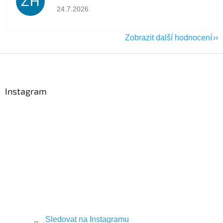
ZH
Hodnocení obchodu je 5 z 5 hvězdiček.
24.7.2026
Zobrazit další hodnocení
Z
á
p
a
Instagram
t
í
Sledovat na Instagramu