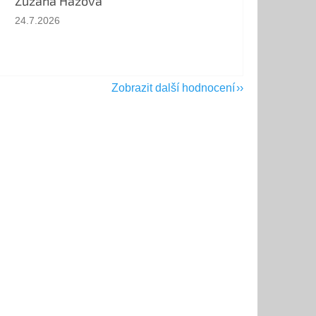
Zuzana Házová
Hodnocení obchodu je 5 z 5 hvězdiček.
24.7.2026
Zobrazit další hodnocení