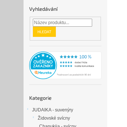
Vyhledávání
HLEDAT
Přeskočit
Kategorie
kategorie
JUDAIKA - suvenýry
Židovské svícny
Chanukija - svícny