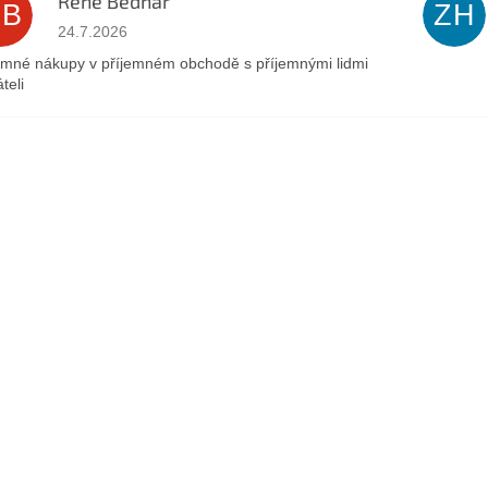
René Bednář
RB
ZH
Hodnocení obchodu je 5 z 5 hvězdiček.
24.7.2026
emné nákupy v příjemném obchodě s příjemnými lidmi
teli