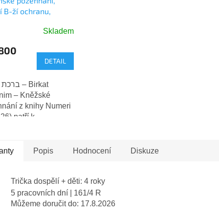
nské požehnání,
cí B-ží ochranu,
t a mír - SILVER
Skladem
1000
ěrné
ocení
 800
ktu
DETAIL
ב – Birkat
nim – Kněžské
nání z knihy Numeri
iček.
26) patří k
ásnějším a
ocnějším slovům
 Tento přívěsek nese
anty
Popis
Hodnocení
Diskuze
jský text
nání,...
Trička dospělí + děti: 4 roky
5 pracovních dní
| 161/4 R
Můžeme doručit do:
17.8.2026