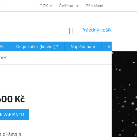
CZK
Čeština
CH ÚDAJŮ
DÁRKOVÉ KUPONY
POŠTOVNÉ V JEWISHOP
Přihlášení
NÁKUPNÍ
Prázdný košík
KOŠÍK
P3
Co je košer (kosher)?
Napište nám
Virtualní prohl
ebes
600 Kč
E VARIANTU
a di-šmaja