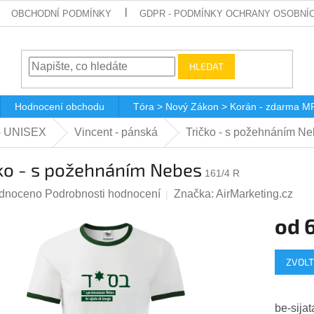
OBCHODNÍ PODMÍNKY
GDPR - PODMÍNKY OCHRANY OSOBNÍ
HLEDAT
Hodnocení obchodu
Tóra > Nový Zákon > Korán - zdarma M
 - UNISEX
Vincent - pánská
Tričko - s požehnáním N
čko - s požehnáním Nebes
161/4 R
rné
dnoceno
Podrobnosti hodnocení
Značka:
AirMarketing.cz
ení
od
tu
Měrná
ZVOLT
cena:
ček.
be-sijat