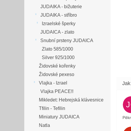
JUDAIKA - bižuterie
JUDAIKA - stříbro
Izraelské šperky
JUDAICA - zlato
Snubní prsteny JUDAICA
Zlato 585/1000
Silver 925/1000
Židovské kořenky
Židovské pexeso
Vlajka - Izrael
Vlajka PEACE!!
Mikledet: Hebrejská klávesnice
Tfilin - Tefilin
Miniatury JUDAICA
Pěkn
Natla