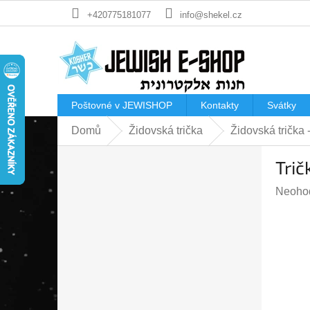
Přejít
+420775181077
info@shekel.cz
na
obsah
Poštovné v JEWISHOP
Kontakty
Svátky
Domů
Židovská trička
Židovská trička
P
Tri
o
s
Průmě
Neoho
t
hodnoc
r
produk
a
je
n
0,0
n
z
í
5
p
hvězdi
a