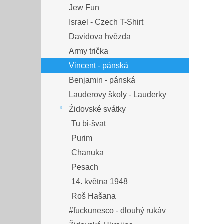
Jew Fun
Israel - Czech T-Shirt
Davidova hvězda
Army trička
Vincent - pánská
Benjamin - pánská
Lauderovy školy - Lauderky
Źidovské svátky
Tu bi-švat
Purim
Chanuka
Pesach
14. května 1948
Roš Hašana
#fuckunesco - dlouhý rukáv