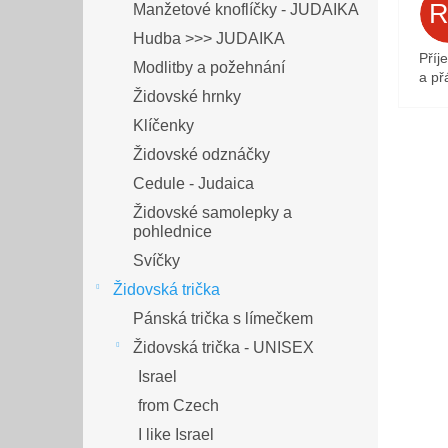
Manžetové knoflíčky - JUDAIKA
Hudba >>> JUDAIKA
Příj
Modlitby a požehnání
a přá
Židovské hrnky
Klíčenky
Židovské odznáčky
Cedule - Judaica
Židovské samolepky a
pohlednice
Svíčky
Židovská trička
Pánská trička s límečkem
Židovská trička - UNISEX
Israel
from Czech
I like Israel