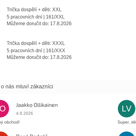
Trička dospělí + děti: XXL
5 pracovních dní
| 161/XXL
Můžeme doručit do:
17.8.2026
Trička dospělí + děti: XXXL
5 pracovních dní
| 161/XXX
Můžeme doručit do:
17.8.2026
Jaakko Ollikainen
JO
LV
Hodnocení obchodu je 5 z 5 hvězdiček.
4.8.2026
ý obchod!
Super, dě