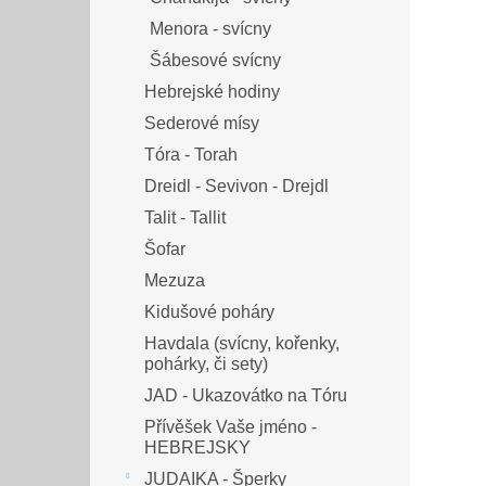
Menora - svícny
Šábesové svícny
Hebrejské hodiny
Sederové mísy
Tóra - Torah
Dreidl - Sevivon - Drejdl
Talit - Tallit
Šofar
Mezuza
Kidušové poháry
Havdala (svícny, kořenky,
pohárky, či sety)
JAD - Ukazovátko na Tóru
Přívěšek Vaše jméno -
HEBREJSKY
JUDAIKA - Šperky