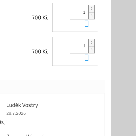
700 Kč
Do košíku
700 Kč
Do košíku
Luděk Vostry
Hodnocení obchodu je 5 z 5 hvězdiček.
28.7.2026
kuji.