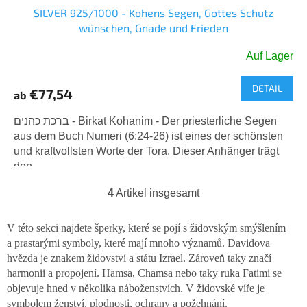
SILVER 925/1000 - Kohens Segen, Gottes Schutz
wünschen, Gnade und Frieden
Auf Lager
Die
durchschnittliche
DETAIL
Produktbewertung
€77,54
ab
ist
5,0
ברכת כהנים - Birkat Kohanim - Der priesterliche Segen
von
aus dem Buch Numeri (6:24-26) ist eines der schönsten
5
und kraftvollsten Worte der Tora. Dieser Anhänger trägt
Sternen.
den...
4
Artikel insgesamt
S
t
e
V této sekci najdete šperky, které se pojí s židovským smýšlením
u
a prastarými symboly, které mají mnoho významů. Davidova
e
hvězda je znakem židovství a státu Izrael. Zároveň taky značí
r
harmonii a propojení. Hamsa, Chamsa nebo taky ruka Fatimi se
e
l
objevuje hned v několika náboženstvích. V židovské víře je
e
symbolem ženství, plodnosti, ochrany a požehnání.