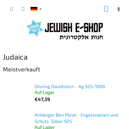
Zum
WARE
Inhalt
springen
Judaica
Meistverkauft
Ohrring Davidstern - Ag 925/1000
Auf Lager
€47,39
Anhänger Ben Porat - Engelsnamen und
Schutz, Silber 925
Auf Lager