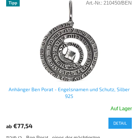
Art.-Nr.:
210450/BEN
Tipp
Anhänger Ben Porat - Engelsnamen und Schutz, Silber
925
Auf Lager
DETAIL
€77,54
ab
בן פורת - Ben Porat - eines der mächtigsten