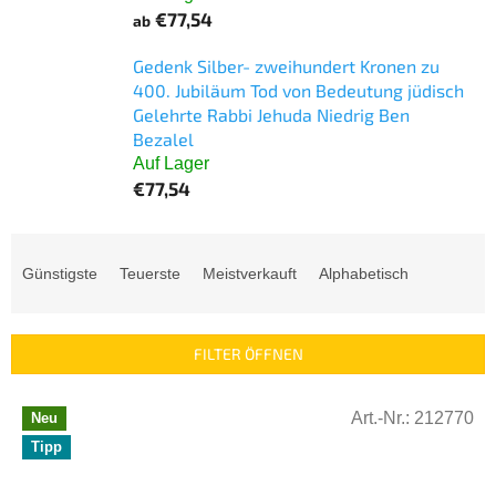
€77,54
ab
Gedenk Silber- zweihundert Kronen zu
400. Jubiläum Tod von Bedeutung jüdisch
Gelehrte Rabbi Jehuda Niedrig Ben
Bezalel
Auf Lager
€77,54
P
r
Günstigste
Teuerste
Meistverkauft
Alphabetisch
o
d
u
FILTER ÖFFNEN
k
t
L
s
Art.-Nr.:
212770
Neu
i
o
Tipp
s
r
t
t