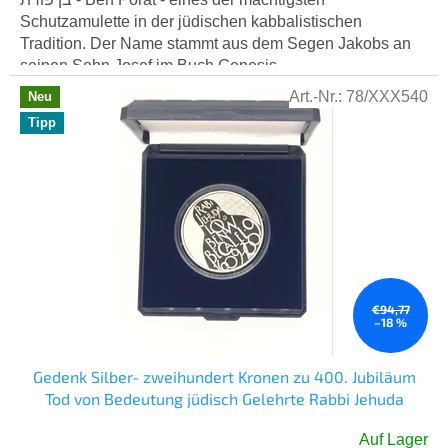
Schutzamulette in der jüdischen kabbalistischen
Tradition. Der Name stammt aus dem Segen Jakobs an
seinen Sohn Josef im Buch Genesis...
Art.-Nr.:
78/XXX540
Neu
Tipp
€94,77
–18 %
Gedenk Silber- zweihundert Kronen zu 400. Jubiläum
Tod von Bedeutung jüdisch Gelehrte Rabbi Jehuda
Niedrig Ben Bezalel
Auf Lager