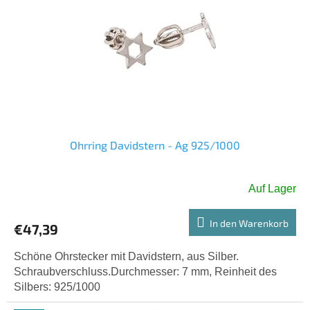
e
i
d
e
e
r
r
u
P
n
r
g
o
d
u
k
Ohrring Davidstern - Ag 925/1000
t
e
Auf Lager
In den Warenkorb
€47,39
Schöne Ohrstecker mit Davidstern, aus Silber.
Schraubverschluss.Durchmesser: 7 mm, Reinheit des
Silbers: 925/1000