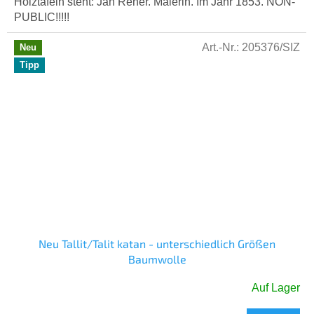
Holztafeln steht: Jan Rener. Malerin. Im Jahr 1853. NON-
PUBLIC!!!!!
Art.-Nr.:
205376/SIZ
Neu
Tipp
Neu Tallit/Talit katan - unterschiedlich Größen
Baumwolle
Auf Lager