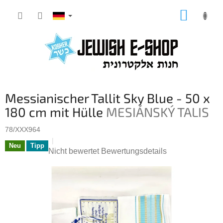
Zum
WARE
Inhalt
springen
Messianischer Tallit Sky Blue - 50 x
180 cm mit Hülle
MESIÁNSKÝ TALIS
78/XXX964
Neu
Tipp
Die
Nicht bewertet
Bewertungsdetails
durchschnittliche
Produktbewertung
ist
0,0
von
5