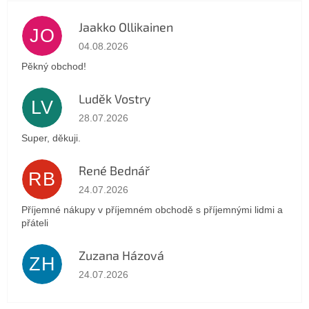
Jaakko Ollikainen
JO
Die Shop-Bewertung beträgt 5 von 5 Sternen.
04.08.2026
Pěkný obchod!
Luděk Vostry
LV
Die Shop-Bewertung beträgt 5 von 5 Sternen.
28.07.2026
Super, děkuji.
René Bednář
RB
Die Shop-Bewertung beträgt 5 von 5 Sternen.
24.07.2026
Příjemné nákupy v příjemném obchodě s příjemnými lidmi a
přáteli
Zuzana Házová
ZH
Die Shop-Bewertung beträgt 5 von 5 Sternen.
24.07.2026