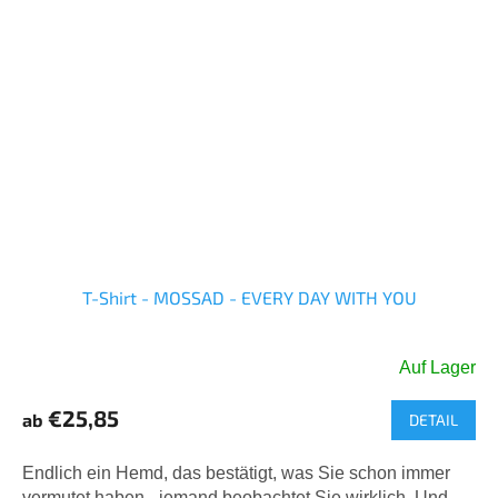
T-Shirt - MOSSAD - EVERY DAY WITH YOU
Auf Lager
Die
durchschnittliche
€25,85
ab
DETAIL
Produktbewertung
ist
5,0
Endlich ein Hemd, das bestätigt, was Sie schon immer
von
vermutet haben - jemand beobachtet Sie wirklich. Und