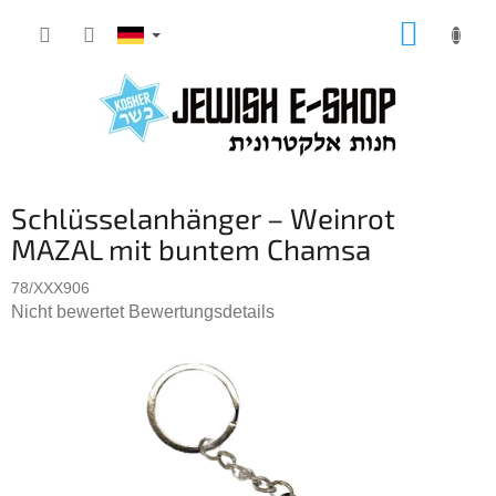
Zum
WARE
Inhalt
springen
Schlüsselanhänger – Weinrot
MAZAL mit buntem Chamsa
78/XXX906
Die
Nicht bewertet
Bewertungsdetails
durchschnittliche
Produktbewertung
ist
0,0
von
5
Sternen.