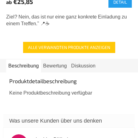
€25,85
ab
DETAIL
Produktbewertung
ist
5,0
Ziel? Nein, das ist nur eine ganz konkrete Einladung zu
von
einem Treffen." 📍☕
5
Sternen.
ALLE VERWANDTEN PRODUKTE ANZEIGEN
Beschreibung
Bewertung
Diskussion
Produktdetailbeschreibung
Keine Produktbeschreibung verfügbar