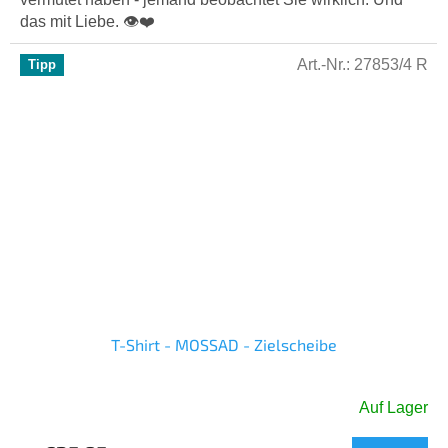
5
das mit Liebe. 👁️❤️
Sternen.
Art.-Nr.:
27853/4 R
Tipp
T-Shirt - MOSSAD - Zielscheibe
Auf Lager
Die
durchschnittliche