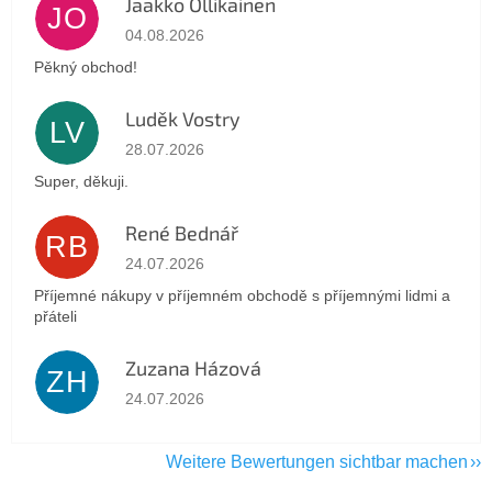
Jaakko Ollikainen
JO
Die Shop-Bewertung beträgt 5 von 5 Sternen.
04.08.2026
Pěkný obchod!
Luděk Vostry
LV
Die Shop-Bewertung beträgt 5 von 5 Sternen.
28.07.2026
Super, děkuji.
René Bednář
RB
Die Shop-Bewertung beträgt 5 von 5 Sternen.
24.07.2026
Příjemné nákupy v příjemném obchodě s příjemnými lidmi a
přáteli
Zuzana Házová
ZH
Die Shop-Bewertung beträgt 5 von 5 Sternen.
24.07.2026
Weitere Bewertungen sichtbar machen