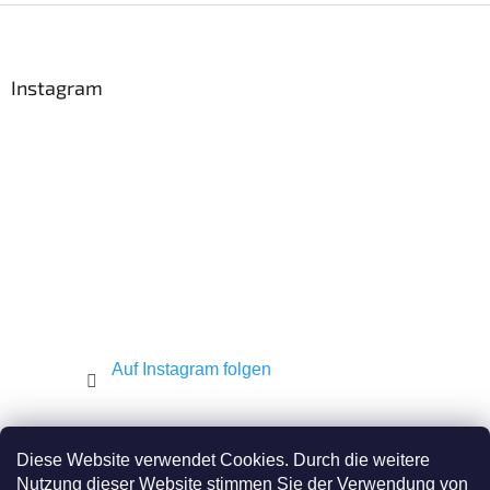
F
u
ß
z
Instagram
e
i
l
e
Auf Instagram folgen
Shekel.cz
Torah.cz
Kosher-coffee.cz
Diese Website verwendet Cookies. Durch die weitere
Nutzung dieser Website stimmen Sie der Verwendung von