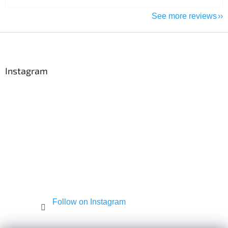
See more reviews
F
o
o
t
Instagram
e
r
Follow on Instagram