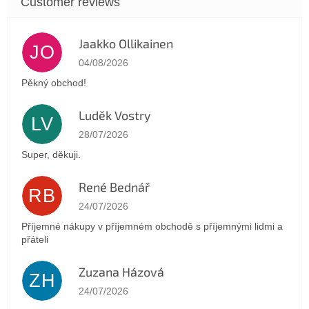
Jaakko Ollikainen
JO
The store rating is 5 out of 5 stars.
04/08/2026
Pěkný obchod!
Luděk Vostry
LV
The store rating is 5 out of 5 stars.
28/07/2026
Super, děkuji.
René Bednář
RB
The store rating is 5 out of 5 stars.
24/07/2026
Příjemné nákupy v příjemném obchodě s příjemnými lidmi a
přáteli
Zuzana Házová
ZH
The store rating is 5 out of 5 stars.
24/07/2026