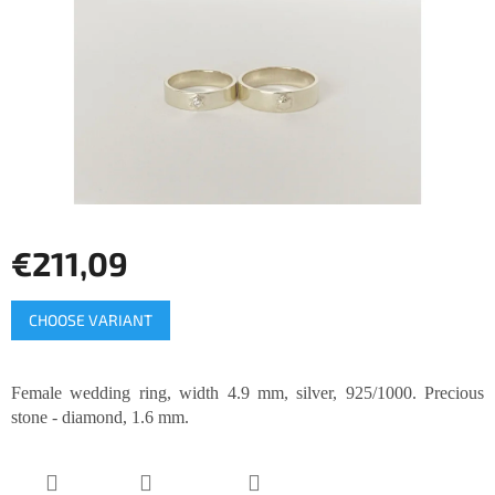
5
stars.
€211,09
Measure
CHOOSE VARIANT
price:
Female wedding ring, width 4.9 mm, silver, 925/1000. Precious
stone - diamond, 1.6 mm.