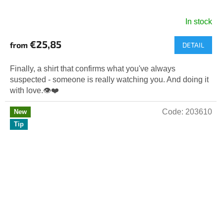
In stock
The
average
€25,85
from
DETAIL
product
rating
is
Finally, a shirt that confirms what you've always
5,0
suspected - someone is really watching you. And doing it
out
with love.👁️❤️
of
5
Code:
203610
New
stars.
Tip