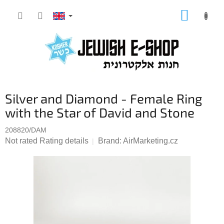
Skip
SHOPP
to
CART
content
Silver and Diamond - Female Ring
with the Star of David and Stone
208820/DAM
The
Not rated
Rating details
Brand:
AirMarketing.cz
average
product
rating
is
0,0
out
of