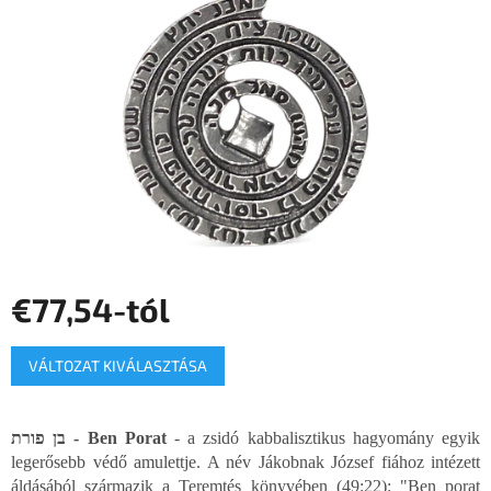
csillag.
€77,54
-tól
Egységár:
VÁLTOZAT KIVÁLASZTÁSA
בן פורת - Ben Porat
- a zsidó kabbalisztikus hagyomány egyik
legerősebb védő amulettje. A név Jákobnak József fiához intézett
áldásából származik a Teremtés könyvében (49:22): "Ben porat