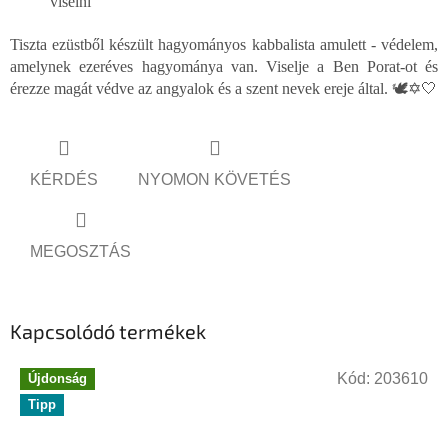
viselni
Tiszta ezüstből készült hagyományos kabbalista amulett - védelem,
amelynek ezeréves hagyománya van. Viselje a Ben Porat-ot és
érezze magát védve az angyalok és a szent nevek ereje által. 🕊️✡️🤍
KÉRDÉS
NYOMON KÖVETÉS
MEGOSZTÁS
Kapcsolódó termékek
Kód:
203610
Újdonság
Tipp