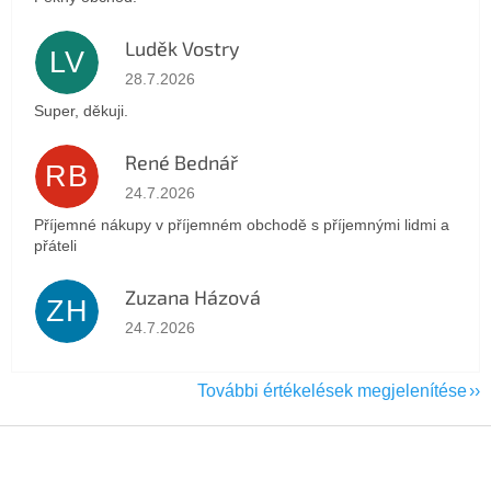
Luděk Vostry
LV
Az áruház értékelése 5-ből 5 csillag.
28.7.2026
Super, děkuji.
René Bednář
RB
Az áruház értékelése 5-ből 5 csillag.
24.7.2026
Příjemné nákupy v příjemném obchodě s příjemnými lidmi a
přáteli
Zuzana Házová
ZH
Az áruház értékelése 5-ből 5 csillag.
24.7.2026
További értékelések megjelenítése
L
á
b