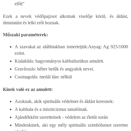
előtt"
Ezek a nevek védőpajzsot alkotnak viselője körül, és áldást,
útmutatást és lelki erőt hoznak.
Műszaki paraméterek:
A szavakat az alábbiakban ismertetjük:Anyag: Ag 925/1000
ezüst.
Kialakítás: hagyományos kabbalisztikus amulett.
Gravírozás: héber betűk és angyalok nevei.
Csomagolás: medál lánc nélkül
Kinek való ez az amulett:
Azoknak, akik spirituális védelmet és áldást keresnek:
A kabbala és a miszticizmus tanulóinak.
Ajándékként szeretteinek - védelem az életút során
Mindenkinek, aki egy mély spirituális szimbólumot szeretne