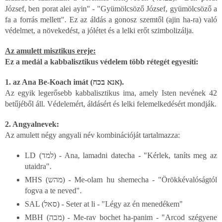
József, ben porat alei ayin" - "Gyümölcsöző József, gyümölcsöző a
fa a forrás mellett". Ez az áldás a gonosz szemtől (ajin ha-ra) való
védelmet, a növekedést, a jólétet és a lelki erőt szimbolizálja.
Az amulett misztikus ereje:
Ez a medál a kabbalisztikus védelem több rétegét egyesíti:
1. az Ana Be-Koach imát (אנא בכח).
Az egyik legerősebb kabbalisztikus ima, amely Isten nevének 42
betűjéből áll. Védelemért, áldásért és lelki felemelkedésért mondják.
2. Angyalnevek:
Az amulett négy angyali név kombinációját tartalmazza:
LD (למד) - Ana, lamadni datecha - "Kérlek, taníts meg az
utaidra".
MHS (מהש) - Me-olam hu shemecha - "Örökkévalóságtól
fogva a te neved".
SAL (סאל) - Seter at li - "Légy az én menedékem"
MBH (מבה) - Me-rav bochet ha-panim - "Arcod szégyene