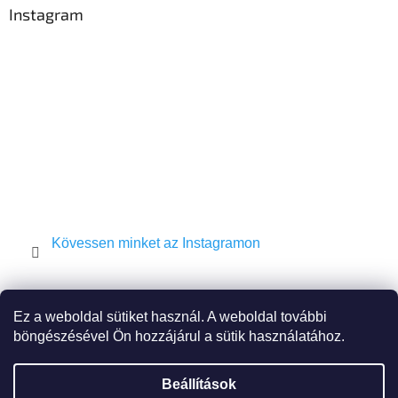
l
Instagram
é
c
Kövessen minket az Instagramon
Shekel.cz
Torah.cz
Kosher-coffee.cz
Ez a weboldal sütiket használ. A weboldal további
böngészésével Ön hozzájárul a sütik használatához.
Beállítások
Shoptet készítette