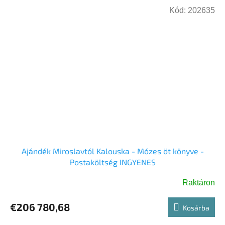
Kód:
202635
Ajándék Miroslavtól Kalouska - Mózes öt könyve -
Postaköltség INGYENES
Raktáron
€206 780,68
Kosárba