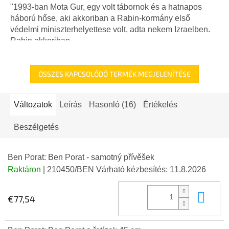
"1993-ban Mota Gur, egy volt tábornok és a hatnapos
háború hőse, aki akkoriban a Rabin-kormány első
védelmi miniszterhelyettese volt, adta nekem Izraelben.
Rabin akkoriban...
ÖSSZES KAPCSOLÓDÓ TERMÉK MEGJELENÍTÉSE
Változatok
Leírás
Hasonló (16)
Értékelés
Beszélgetés
Ben Porat: Ben Porat - samotný přívěšek
Raktáron
| 210450/BEN
Várható kézbesítés:
11.8.2026
Kos
€77,54