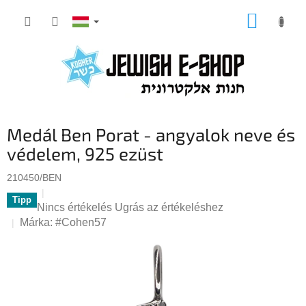
Ugrás
KOSÁR
a
fő
tartalomhoz
Medál Ben Porat - angyalok neve és
védelem, 925 ezüst
210450/BEN
Tipp
A
Nincs értékelés
Ugrás az értékeléshez
termék
Márka:
#Cohen57
átlagos
értékelése
5-
ből
0,0