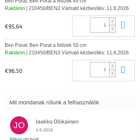
Ben Porat: Ben Porat a řetízek 45 cm
Raktáron
| 210450/BEN2
Várható kézbesítés:
11.8.2026
Kos
€95,64
Ben Porat: Ben Porat a řetízek 50 cm
Raktáron
| 210450/BEN3
Várható kézbesítés:
11.8.2026
Kos
€96,50
Jaakko Ollikainen
JO
Az áruház értékelése 5-ből 5 csillag.
4.8.2026
Pěkný obchod!