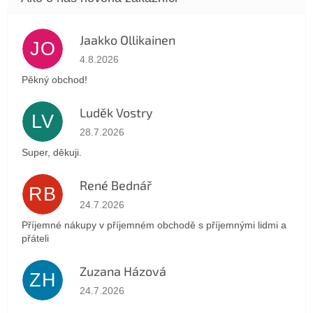
Jaakko Ollikainen
JO
Hodnotenie obchodu je 5 z 5 hviezdičiek.
4.8.2026
Pěkný obchod!
Luděk Vostry
LV
Hodnotenie obchodu je 5 z 5 hviezdičiek.
28.7.2026
Super, děkuji.
René Bednář
RB
Hodnotenie obchodu je 5 z 5 hviezdičiek.
24.7.2026
Příjemné nákupy v příjemném obchodě s příjemnými lidmi a
přáteli
Zuzana Házová
ZH
Hodnotenie obchodu je 5 z 5 hviezdičiek.
24.7.2026