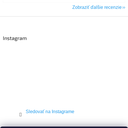
Zobraziť ďalšie recenzie
Z
á
p
ä
Instagram
t
i
e
Sledovať na Instagrame