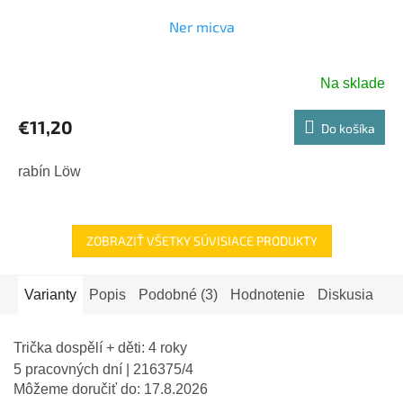
Ner micva
Na sklade
€11,20
Do košíka
rabín Löw
ZOBRAZIŤ VŠETKY SÚVISIACE PRODUKTY
Varianty
Popis
Podobné (3)
Hodnotenie
Diskusia
Trička dospělí + děti: 4 roky
5 pracovných dní
| 216375/4
Môžeme doručiť do:
17.8.2026