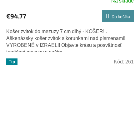
Na sklade
€94,77
Do košíka
Košer zvitok do mezuzy 7 cm dlhý - KOŠER!!.
Aškenázsky košer zvitok s korunkami nad písmenami!
VYROBENÉ v IZRAELI! Objavte krásu a posvätnosť
tradičnej mezuzy s naším...
Kód:
261
Tip