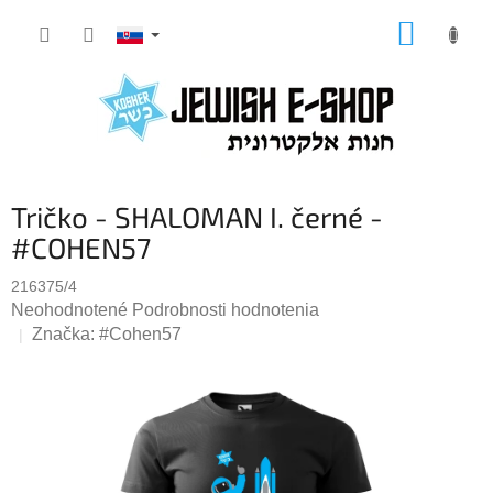
Prejsť
NÁKUP
na
KOŠÍK
obsah
Tričko - SHALOMAN I. černé -
#COHEN57
216375/4
Priemerné
Neohodnotené
Podrobnosti hodnotenia
hodnotenie
Značka:
#Cohen57
produktu
je
0,0
z
5
hviezdičiek.