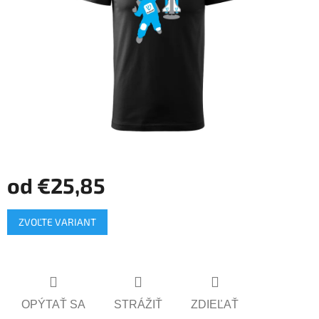
od
€25,85
Jednotková
ZVOĽTE VARIANT
cena:
OPÝTAŤ SA
STRÁŽIŤ
ZDIEĽAŤ