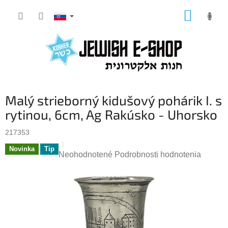
Prejsť
NÁKUP
na
KOŠÍK
obsah
Malý strieborný kidušový pohárik I. s
rytinou, 6cm, Ag Rakúsko - Uhorsko
217353
Novinka
Tip
Priemerné
Neohodnotené
Podrobnosti hodnotenia
hodnotenie
produktu
je
0,0
z
5