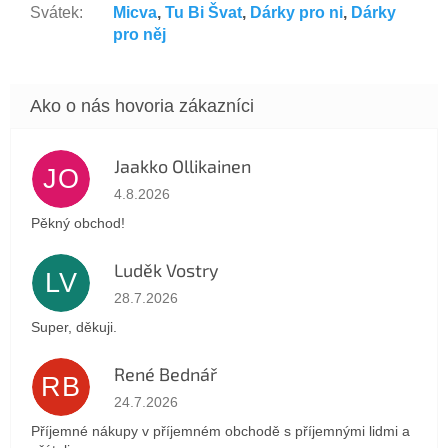
Svátek
:
Micva
,
Tu Bi Švat
,
Dárky pro ni
,
Dárky
pro něj
Jaakko Ollikainen
JO
Hodnotenie obchodu je 5 z 5 hviezdičiek.
4.8.2026
Pěkný obchod!
Luděk Vostry
LV
Hodnotenie obchodu je 5 z 5 hviezdičiek.
28.7.2026
Super, děkuji.
René Bednář
RB
Hodnotenie obchodu je 5 z 5 hviezdičiek.
24.7.2026
Příjemné nákupy v příjemném obchodě s příjemnými lidmi a