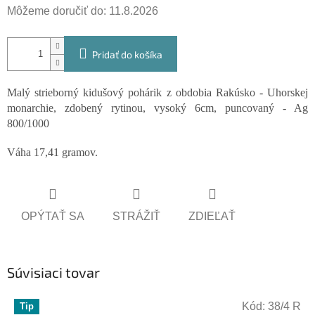
Môžeme doručiť do:
11.8.2026
Pridať do košíka
Malý strieborný kidušový pohárik z obdobia Rakúsko - Uhorskej
monarchie, zdobený rytinou, vysoký 6cm, puncovaný - Ag
800/1000
Váha 17,41 gramov.
OPÝTAŤ SA
STRÁŽIŤ
ZDIEĽAŤ
Súvisiaci tovar
Kód:
38/4 R
Tip