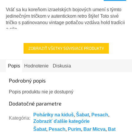
Vráť sa ku koreňom izraelských bojových umení s týmto
jedinečným tričkom v autentickom retro štýle! Toto sivé
tričko s patinovanou vintage potlačou vzdáva hold tradícii
a sile...
ZOBRAZIŤ VŠETKY SÚVISIACE PRODUKTY
Popis
Hodnotenie
Diskusia
Podrobný popis
Popis produktu nie je dostupný
Dodatočné parametre
Poháriky na kiduš
,
Šabat
,
Pesach
,
Kategória
:
Zobraziť ďalšie kategórie
Šabat
,
Pesach
,
Purim
,
Bar Micva
,
Bat