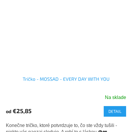
Tričko - MOSSAD - EVERY DAY WITH YOU
Na sklade
Priemerné
hodnotenie
€25,85
od
DETAIL
produktu
je
5,0
Konečne tričko, ktoré potvrdzuje to, čo ste vždy tušili -
z
niekto vás naozaj sleduje. A robí to s láskou.👁️❤️