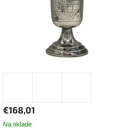
hviezdičiek.
€168,01
Jednotková
Na sklade
cena: