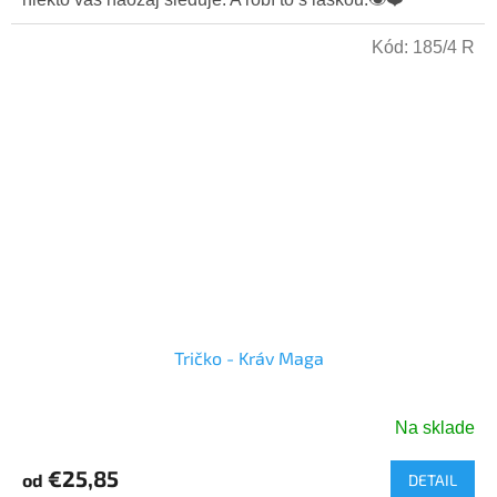
5
hviezdičiek.
Kód:
185/4 R
Tričko - Kráv Maga
Na sklade
€25,85
od
DETAIL