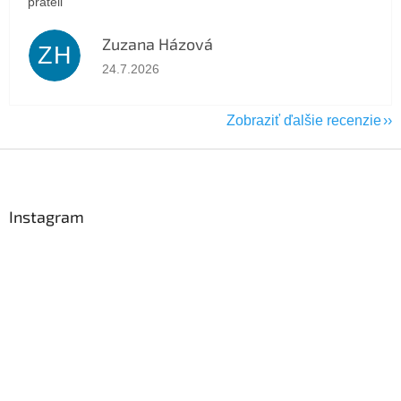
přáteli
Zuzana Házová
ZH
Hodnotenie obchodu je 5 z 5 hviezdičiek.
24.7.2026
Zobraziť ďalšie recenzie
Z
á
p
ä
Instagram
t
i
e