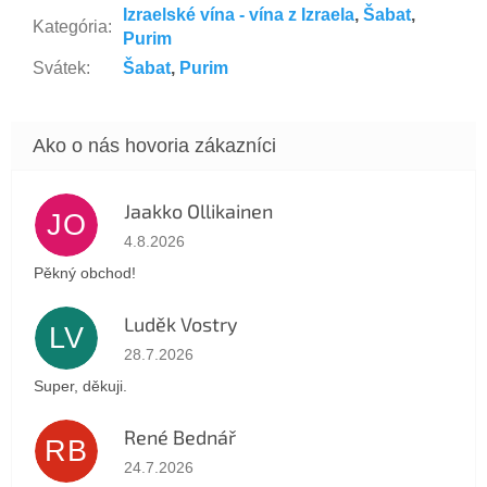
Izraelské vína - vína z Izraela
,
Šabat
,
Kategória
:
Purim
Svátek
:
Šabat
,
Purim
Jaakko Ollikainen
JO
Hodnotenie obchodu je 5 z 5 hviezdičiek.
4.8.2026
Pěkný obchod!
Luděk Vostry
LV
Hodnotenie obchodu je 5 z 5 hviezdičiek.
28.7.2026
Super, děkuji.
René Bednář
RB
Hodnotenie obchodu je 5 z 5 hviezdičiek.
24.7.2026