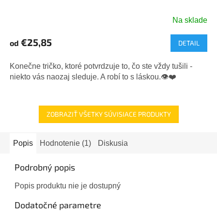
Na sklade
Priemerné
hodnotenie
€25,85
od
DETAIL
produktu
je
5,0
Konečne tričko, ktoré potvrdzuje to, čo ste vždy tušili -
z
niekto vás naozaj sleduje. A robí to s láskou.👁️❤️
5
hviezdičiek.
ZOBRAZIŤ VŠETKY SÚVISIACE PRODUKTY
Popis
Hodnotenie (1)
Diskusia
Podrobný popis
Popis produktu nie je dostupný
Dodatočné parametre