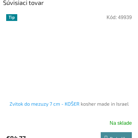
Súvisiaci tovar
Kód:
49939
Tip
Zvitok do mezuzy 7 cm - KOŠER
kosher made in Israel
Na sklade
€94,77