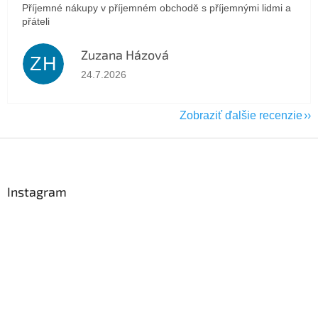
Příjemné nákupy v příjemném obchodě s příjemnými lidmi a
přáteli
Zuzana Házová
ZH
Hodnotenie obchodu je 5 z 5 hviezdičiek.
24.7.2026
Zobraziť ďalšie recenzie
Z
á
p
ä
Instagram
t
i
e