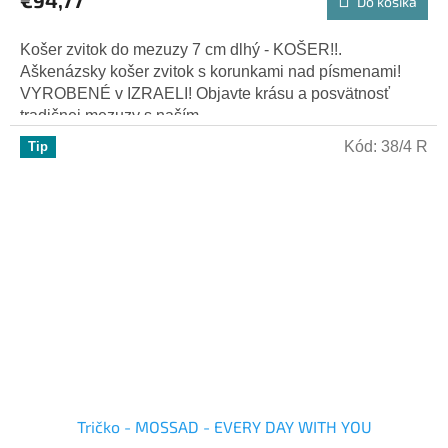
Do košíka
Košer zvitok do mezuzy 7 cm dlhý - KOŠER!!.
Aškenázsky košer zvitok s korunkami nad písmenami!
VYROBENÉ v IZRAELI! Objavte krásu a posvätnosť
tradičnej mezuzy s naším...
Kód:
38/4 R
Tip
Tričko - MOSSAD - EVERY DAY WITH YOU