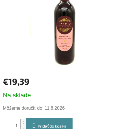
hviezdičiek.
€19,39
Jednotková
Na sklade
cena:
Môžeme doručiť do:
11.8.2026
Pridať do košíka