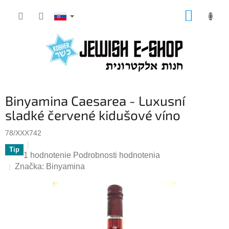
Prejsť
NÁKUP
na
KOŠÍK
obsah
Binyamina Caesarea - Luxusní
sladké červené kidušové víno
78/XXX742
Tip
Priemerné
1 hodnotenie
Podrobnosti hodnotenia
hodnotenie
Značka:
Binyamina
produktu
je
5,0
z
5