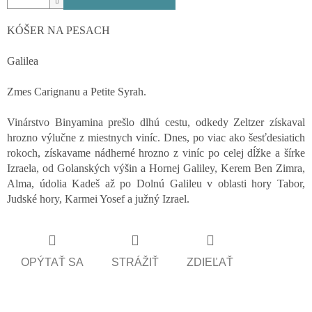
KÓŠER NA PESACH
Galilea
Zmes Carignanu a Petite Syrah.
Vinárstvo Binyamina prešlo dlhú cestu, odkedy Zeltzer získaval
hrozno výlučne z miestnych viníc. Dnes, po viac ako šesťdesiatich
rokoch, získavame nádherné hrozno z viníc po celej dĺžke a šírke
Izraela, od Golanských výšin a Hornej Galiley, Kerem Ben Zimra,
Alma, údolia Kadeš až po Dolnú Galileu v oblasti hory Tabor,
Judské hory, Karmei Yosef a južný Izrael.
OPÝTAŤ SA
STRÁŽIŤ
ZDIEĽAŤ