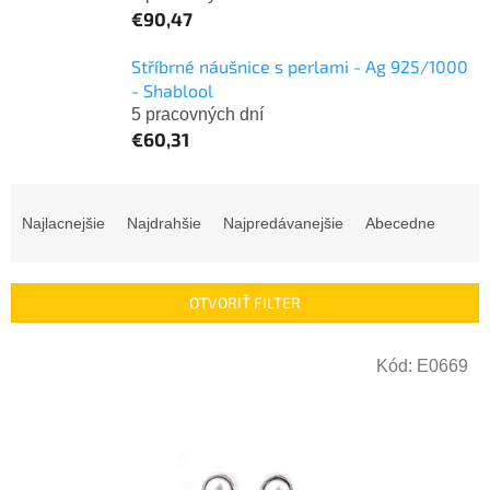
€90,47
Stříbrné náušnice s perlami - Ag 925/1000
- Shablool
5 pracovných dní
€60,31
R
a
Najlacnejšie
Najdrahšie
Najpredávanejšie
Abecedne
d
e
n
OTVORIŤ FILTER
i
e
V
p
Kód:
E0669
ý
r
p
o
i
d
s
u
p
k