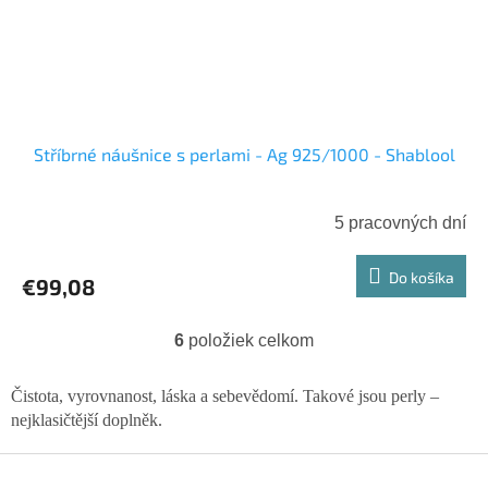
Stříbrné náušnice s perlami - Ag 925/1000 - Shablool
5 pracovných dní
Do košíka
€99,08
6
položiek celkom
O
v
l
Čistota, vyrovnanost, láska a sebevědomí. Takové jsou perly –
á
nejklasičtější doplněk.
d
a
Z
c