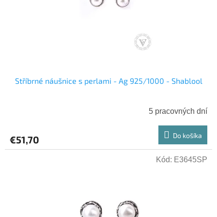
r
t
o
o
d
v
u
k
t
o
v
Stříbrné náušnice s perlami - Ag 925/1000 - Shablool
5 pracovných dní
Do košíka
€51,70
Kód:
E3645SP