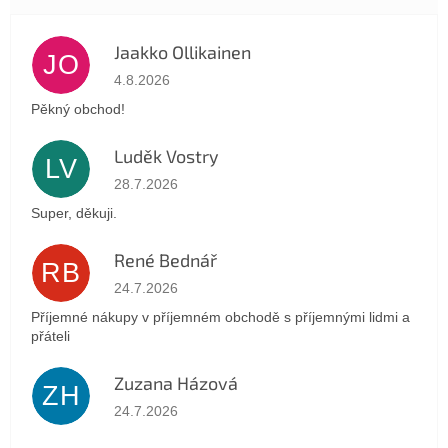
Jaakko Ollikainen
JO
Hodnotenie obchodu je 5 z 5 hviezdičiek.
4.8.2026
Pěkný obchod!
Luděk Vostry
LV
Hodnotenie obchodu je 5 z 5 hviezdičiek.
28.7.2026
Super, děkuji.
René Bednář
RB
Hodnotenie obchodu je 5 z 5 hviezdičiek.
24.7.2026
Příjemné nákupy v příjemném obchodě s příjemnými lidmi a
přáteli
Zuzana Házová
ZH
Hodnotenie obchodu je 5 z 5 hviezdičiek.
24.7.2026