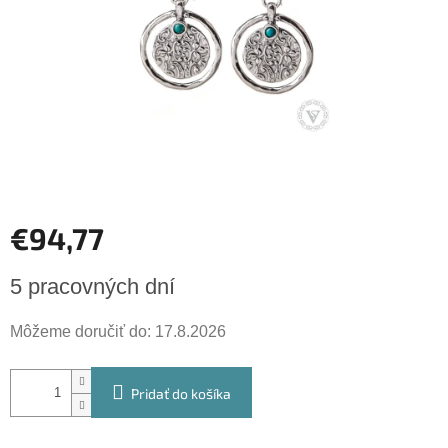
€94,77
Jednotková
5 pracovných dní
cena:
Môžeme doručiť do:
17.8.2026
Pridať do košíka