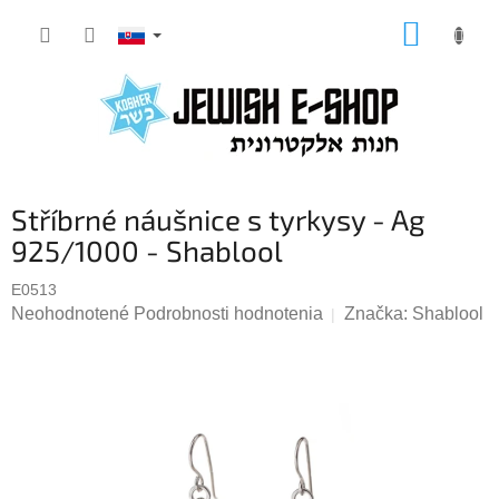
Prejsť
NÁKUP
na
KOŠÍK
obsah
Stříbrné náušnice s tyrkysy - Ag
925/1000 - Shablool
E0513
Priemerné
Neohodnotené
Podrobnosti hodnotenia
Značka:
Shablool
hodnotenie
produktu
je
0,0
z
5
hviezdičiek.