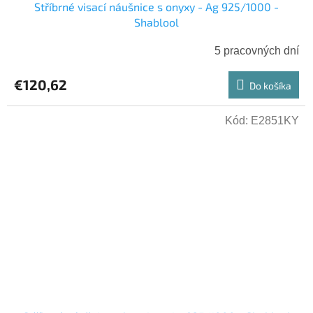
Stříbrné visací náušnice s onyxy - Ag 925/1000 -
Shablool
5 pracovných dní
€120,62
Do košíka
Kód:
E2851KY