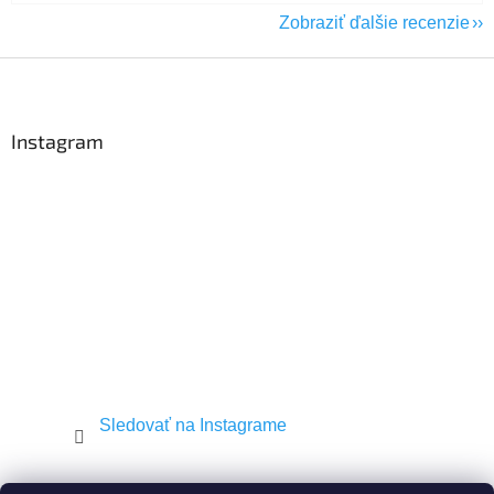
Zobraziť ďalšie recenzie
Z
á
p
ä
Instagram
t
i
e
Sledovať na Instagrame
Shekel.cz
Torah.cz
Kosher-coffee.cz