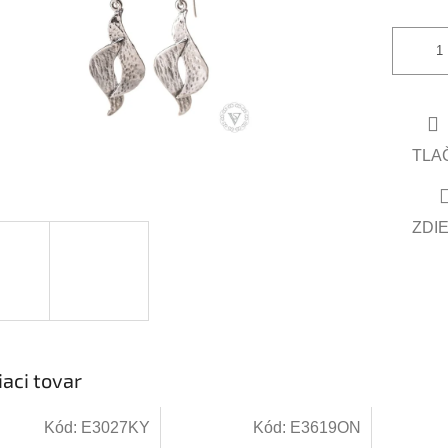
čiek.
TLA
ZDI
iaci tovar
Kód:
E3027KY
Kód:
E3619ON