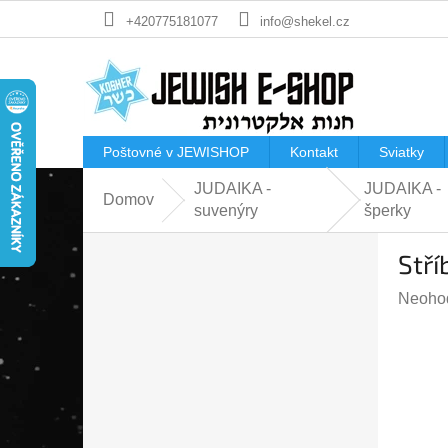
Prejsť
+420775181077
info@shekel.cz
na
obsah
Poštovné v JEWISHOP
Kontakt
Sviatky
JUDAIKA -
JUDAIKA -
Domov
suvenýry
šperky
B
Stří
o
č
Prieme
Neoho
n
hodnot
ý
produk
p
je
a
0,0
n
z
e
5
l