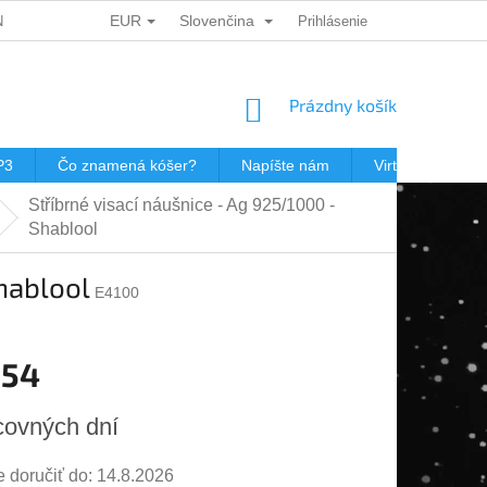
EUR
Slovenčina
ÍCH ÚDAJŮ
DÁRKOVÉ KUPONY
Prihlásenie
POŠTOVNÉ V JEWISHOP
NÁKUPNÝ
Prázdny košík
KOŠÍK
P3
Čo znamená kóšer?
Napíšte nám
Virtuálna prehli
Stříbrné visací náušnice - Ag 925/1000 -
Shablool
hablool
E4100
,54
ová
covných dní
doručiť do:
14.8.2026