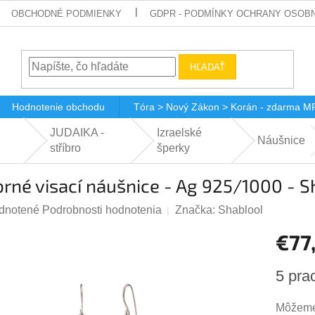
OBCHODNÉ PODMIENKY
GDPR - PODMÍNKY OCHRANY OSOBN
HĽADAŤ
Hodnotenie obchodu
Tóra > Nový Zákon > Korán - zdarma M
JUDAIKA -
Izraelské
Náušnice
stříbro
šperky
brné visací náušnice - Ag 925/1000 - S
rné
dnotené
Podrobnosti hodnotenia
Značka:
Shablool
enie
€77
tu
Jednotk
5 pra
cena:
Môžeme 