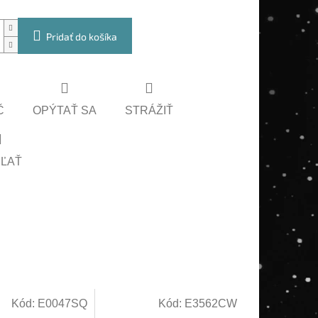
Pridať do košíka
Č
OPÝTAŤ SA
STRÁŽIŤ
EĽAŤ
Kód:
E0047SQ
Kód:
E3562CW