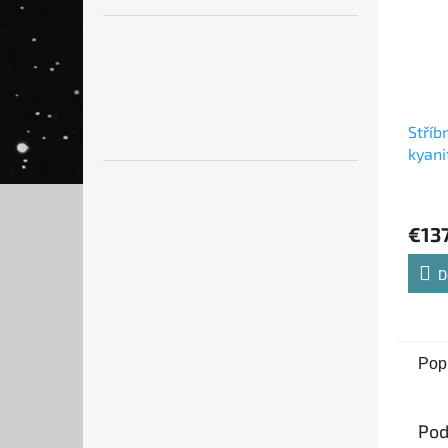
Stříb
kyani
Shabl
€13
D
Pop
Pod