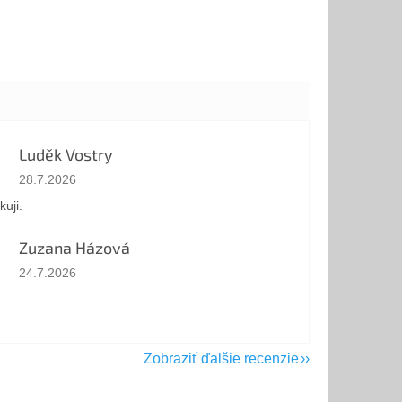
Luděk Vostry
Hodnotenie obchodu je 5 z 5 hviezdičiek.
28.7.2026
kuji.
Zuzana Házová
Hodnotenie obchodu je 5 z 5 hviezdičiek.
24.7.2026
Zobraziť ďalšie recenzie