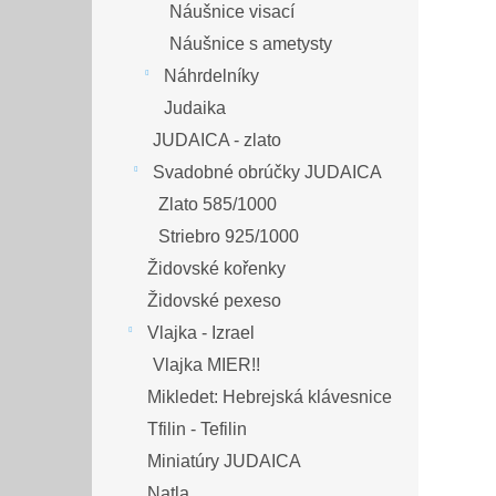
Náušnice visací
Náušnice s ametysty
Náhrdelníky
Judaika
JUDAICA - zlato
Svadobné obrúčky JUDAICA
Zlato 585/1000
Striebro 925/1000
Židovské kořenky
Židovské pexeso
Vlajka - Izrael
Vlajka MIER!!
Mikledet: Hebrejská klávesnice
Tfilin - Tefilin
Miniatúry JUDAICA
Natla