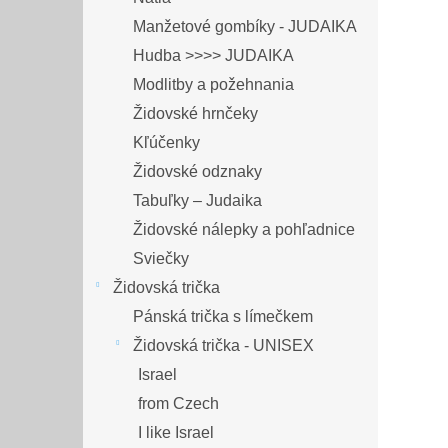
Manžetové gombíky - JUDAIKA
Hudba >>>> JUDAIKA
Modlitby a požehnania
Židovské hrnčeky
Kľúčenky
Židovské odznaky
Tabuľky – Judaika
Židovské nálepky a pohľadnice
Sviečky
Židovská trička
Pánská trička s límečkem
Židovská trička - UNISEX
Israel
from Czech
I like Israel