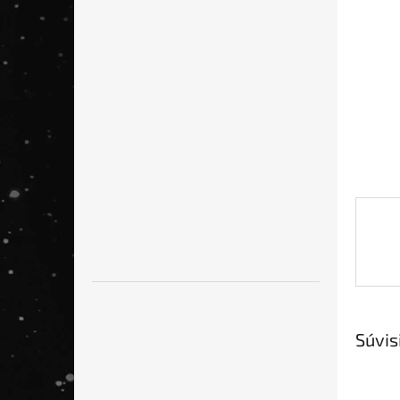
hviezdi
Súvis