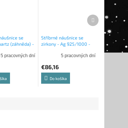
Ďalší
produkt
 náušnice se
Stříbrné náušnice se
artz (záhněda) -
zirkony - Ag 925/1000 -
000 - Shablool
Shablool
5 pracovných dní
5 pracovných dní
€86,16
šíka
Do košíka