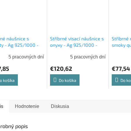
rné náušnice s
Stříbrné visací náušnice s
Stříbrné
ty - Ag 925/1000 -
onyxy - Ag 925/1000 -
smoky qu
ool
Shablool
Ag 925/1
5 pracovných dní
5 pracovných dní
7,85
€120,62
€77,54
o košíka
Do košíka
Do ko
is
Hodnotenie
Diskusia
robný popis