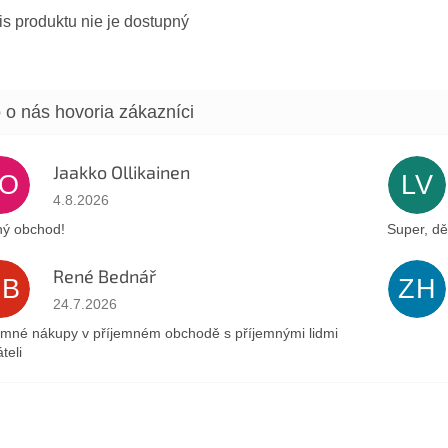
s produktu nie je dostupný
Jaakko Ollikainen
JO
LV
Hodnotenie obchodu je 5 z 5 hviezdičiek.
4.8.2026
ý obchod!
Super, dě
René Bednář
RB
ZH
Hodnotenie obchodu je 5 z 5 hviezdičiek.
24.7.2026
emné nákupy v příjemném obchodě s příjemnými lidmi
teli