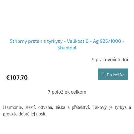
Stříbrný prsten s tyrkysy - Velikost 8 - Ag 925/1000 -
Shablool
5 pracovných dní
Do košíka
€107,70
7
položiek celkom
O
v
l
Harmonie, štěstí, odvaha, láska a přátelství. Takový je tyrkys a
á
proto je dobré jej nosit.
d
a
c