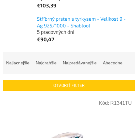
€103,39
Stříbrný prsten s tyrkysem - Velikost 9 -
Ag 925/1000 - Shablool
5 pracovných dní
€90,47
R
a
Najlacnejšie
Najdrahšie
Najpredávanejšie
Abecedne
d
e
n
OTVORIŤ FILTER
i
e
V
p
Kód:
R1341TU
ý
r
p
o
i
d
s
u
p
k