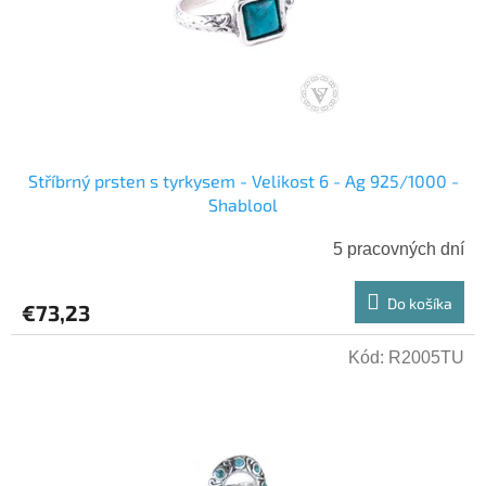
r
t
o
o
d
v
u
k
t
o
v
Stříbrný prsten s tyrkysem - Velikost 6 - Ag 925/1000 -
Shablool
5 pracovných dní
Do košíka
€73,23
Kód:
R2005TU