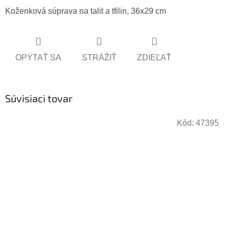
Koženková súprava na talit a tfilin, 36x29 cm
OPÝTAŤ SA
STRÁŽIŤ
ZDIEĽAŤ
Súvisiaci tovar
Kód:
47395