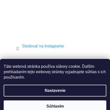
Sledovať na Instagrame
Shekel.cz
Torah.cz
Kosher-coffee.cz
Táto webová stránka používa súbory cookie. Ďalším
prehliadaním tejto webovej stránky vyjadrujete súhlas s ich
používaním.
Vytvoril Shoptet
Nastavenie
Copyright 2026
JEWISH E-SHOP
. Všetky práva
vyhradené.
Súhlasím