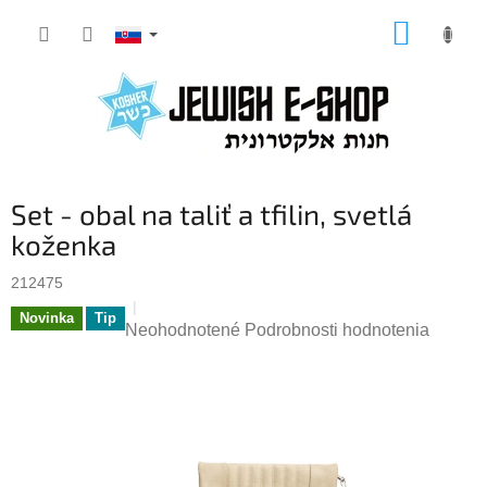
Prejsť
NÁKUP
na
KOŠÍK
obsah
Set - obal na taliť a tfilin, svetlá
koženka
212475
Novinka
Tip
Priemerné
Neohodnotené
Podrobnosti hodnotenia
hodnotenie
produktu
je
0,0
z
5