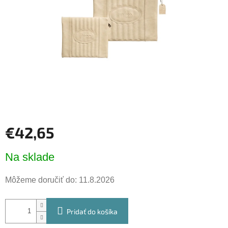
hviezdičiek.
€42,65
Jednotková
Na sklade
cena:
Môžeme doručiť do:
11.8.2026
Pridať do košíka