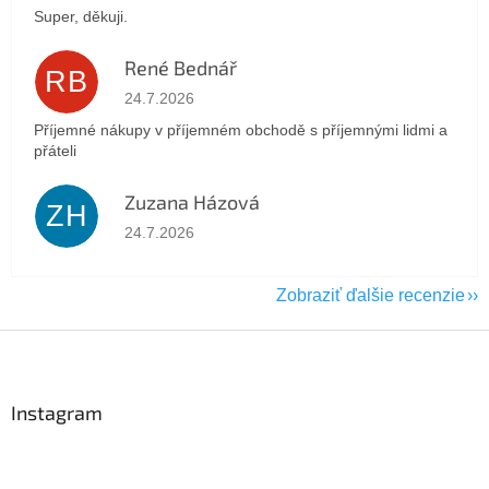
Super, děkuji.
René Bednář
RB
Hodnotenie obchodu je 5 z 5 hviezdičiek.
24.7.2026
Příjemné nákupy v příjemném obchodě s příjemnými lidmi a
přáteli
Zuzana Házová
ZH
Hodnotenie obchodu je 5 z 5 hviezdičiek.
24.7.2026
Zobraziť ďalšie recenzie
Z
á
p
ä
Instagram
t
i
e