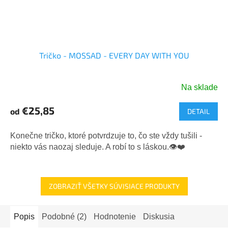
Tričko - MOSSAD - EVERY DAY WITH YOU
Na sklade
Priemerné
hodnotenie
€25,85
od
DETAIL
produktu
je
5,0
Konečne tričko, ktoré potvrdzuje to, čo ste vždy tušili -
z
niekto vás naozaj sleduje. A robí to s láskou.👁️❤️
5
hviezdičiek.
ZOBRAZIŤ VŠETKY SÚVISIACE PRODUKTY
Popis
Podobné (2)
Hodnotenie
Diskusia