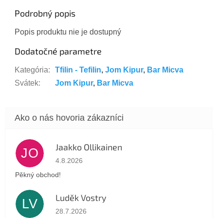
Podrobný popis
Popis produktu nie je dostupný
Dodatočné parametre
Kategória
:
Tfilin - Tefilin
,
Jom Kipur
,
Bar Micva
Svátek
:
Jom Kipur
,
Bar Micva
Jaakko Ollikainen
JO
Hodnotenie obchodu je 5 z 5 hviezdičiek.
4.8.2026
Pěkný obchod!
Luděk Vostry
LV
Hodnotenie obchodu je 5 z 5 hviezdičiek.
28.7.2026