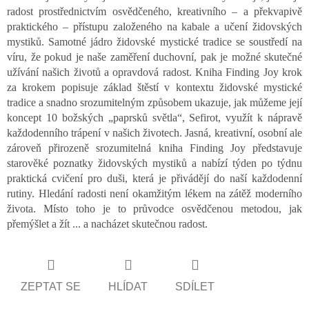
radost prostřednictvím osvědčeného, ​​kreativního – a překvapivě
praktického – přístupu založeného na kabale a učení židovských
mystiků. Samotné jádro židovské mystické tradice se soustředí na
víru, že pokud je naše zaměření duchovní, pak je možné skutečné
užívání našich životů a opravdová radost. Kniha Finding Joy krok
za krokem popisuje základ štěstí v kontextu židovské mystické
tradice a snadno srozumitelným způsobem ukazuje, jak můžeme její
koncept 10 božských „paprsků světla“, Sefirot, využít k nápravě
každodenního trápení v našich životech. Jasná, kreativní, osobní ale
zároveň přirozeně srozumitelná kniha Finding Joy představuje
starověké poznatky židovských mystiků a nabízí týden po týdnu
praktická cvičení pro duši, která je přivádějí do naší každodenní
rutiny. Hledání radosti není okamžitým lékem na zátěž moderního
života. Místo toho je to průvodce osvědčenou metodou, jak
přemýšlet a žít ... a nacházet skutečnou radost.
ZEPTAT SE
HLÍDAT
SDÍLET