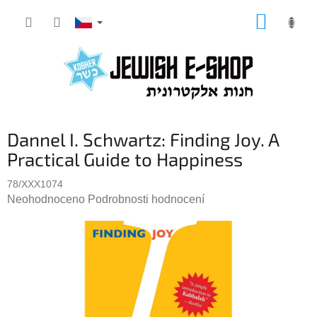
Přejít
NÁKUP
na
KOŠÍK
obsah
Dannel I. Schwartz: Finding Joy. A
Practical Guide to Happiness
78/XXX1074
Průměrné
Neohodnoceno
Podrobnosti hodnocení
hodnocení
produktu
je
0,0
z
5
hvězdiček.