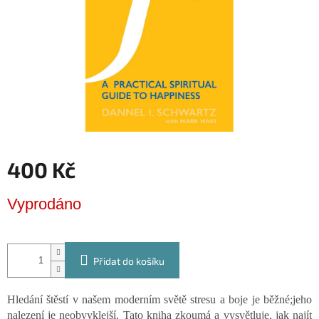
400 Kč
Měrná
Vyprodáno
cena:
Přidat do košíku
Hledání štěstí v našem moderním světě stresu a boje je běžné;jeho
nalezení je neobvyklejší. Tato kniha zkoumá a vysvětluje, jak najít