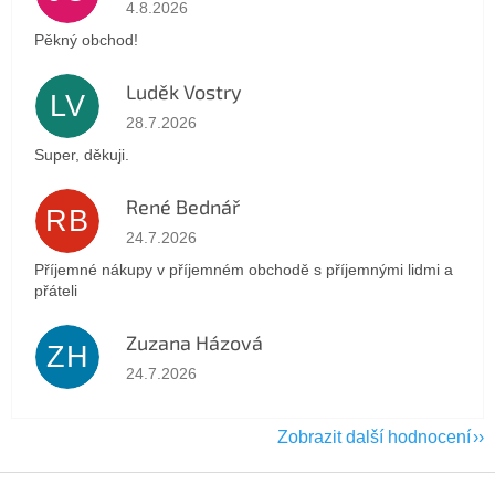
Hodnocení obchodu je 5 z 5 hvězdiček.
4.8.2026
Pěkný obchod!
Luděk Vostry
LV
Hodnocení obchodu je 5 z 5 hvězdiček.
28.7.2026
Super, děkuji.
René Bednář
RB
Hodnocení obchodu je 5 z 5 hvězdiček.
24.7.2026
Příjemné nákupy v příjemném obchodě s příjemnými lidmi a
přáteli
Zuzana Házová
ZH
Hodnocení obchodu je 5 z 5 hvězdiček.
24.7.2026
Zobrazit další hodnocení
Z