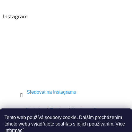
á
p
a
Instagram
t
í
Sledovat na Instagramu
Shekel.cz
Torah.cz
Kosher-coffee.cz
Tento web používá soubory cookie. Dalším procházením
tohoto webu vyjadřujete souhlas s jejich používáním.
Více
informací