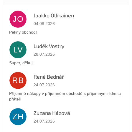
Jaakko Ollikainen
JO
Die Shop-Bewertung beträgt 5 von 5 Sternen.
04.08.2026
Pěkný obchod!
Luděk Vostry
LV
Die Shop-Bewertung beträgt 5 von 5 Sternen.
28.07.2026
Super, děkuji.
René Bednář
RB
Die Shop-Bewertung beträgt 5 von 5 Sternen.
24.07.2026
Příjemné nákupy v příjemném obchodě s příjemnými lidmi a
přáteli
Zuzana Házová
ZH
Die Shop-Bewertung beträgt 5 von 5 Sternen.
24.07.2026