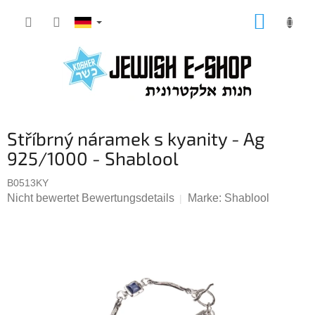
Zum
WARE
Inhalt
springen
Stříbrný náramek s kyanity - Ag
925/1000 - Shablool
B0513KY
Die
Nicht bewertet
Bewertungsdetails
Marke:
Shablool
durchschnittliche
Produktbewertung
ist
0,0
von
5
Sternen.