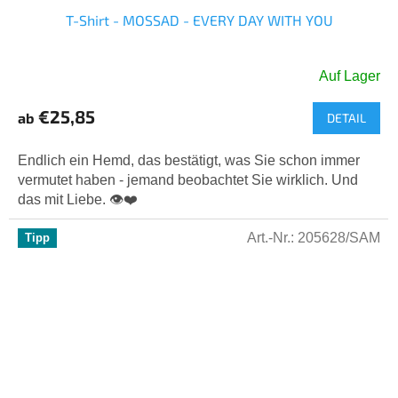
T-Shirt - MOSSAD - EVERY DAY WITH YOU
Auf Lager
Die
durchschnittliche
€25,85
ab
DETAIL
Produktbewertung
ist
5,0
Endlich ein Hemd, das bestätigt, was Sie schon immer
von
vermutet haben - jemand beobachtet Sie wirklich. Und
5
das mit Liebe. 👁️❤️
Sternen.
Art.-Nr.:
205628/SAM
Tipp