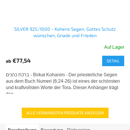
SILVER 925/1000 - Kohens Segen, Gottes Schutz
wünschen, Gnade und Frieden
Auf Lager
Die
durchschnittliche
€77,54
ab
DETAIL
Produktbewertung
ist
5,0
ברכת כהנים - Birkat Kohanim - Der priesterliche Segen
von
aus dem Buch Numeri (6:24-26) ist eines der schönsten
5
und kraftvollsten Worte der Tora. Dieser Anhänger trägt
Sternen.
den...
ALLE VERWANDTEN PRODUKTE ANZEIGEN