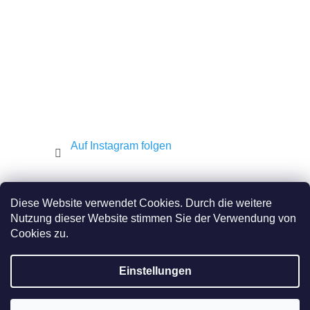
l
e
Auf Instagram folgen
Shekel.cz
Torah.cz
Kosher-coffee.cz
Diese Website verwendet Cookies. Durch die weitere
Nutzung dieser Website stimmen Sie der Verwendung von
Cookies zu.
Erstellt von Shoptet
Einstellungen
Copyright 2026
JEWISH E-SHOP
. Alle Rechte