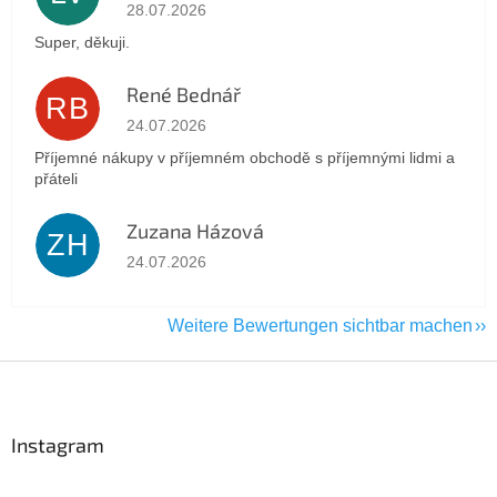
Die Shop-Bewertung beträgt 5 von 5 Sternen.
28.07.2026
Super, děkuji.
René Bednář
RB
Die Shop-Bewertung beträgt 5 von 5 Sternen.
24.07.2026
Příjemné nákupy v příjemném obchodě s příjemnými lidmi a
přáteli
Zuzana Házová
ZH
Die Shop-Bewertung beträgt 5 von 5 Sternen.
24.07.2026
Weitere Bewertungen sichtbar machen
F
u
ß
z
Instagram
e
i