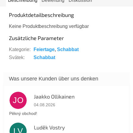
Beschreibung
Bewertung
Diskussion
Produktdetailbeschreibung
Keine Produktbeschreibung verfügbar
Zusätzliche Parameter
Kategorie
:
Feiertage
,
Schabbat
Svátek
:
Schabbat
Jaakko Ollikainen
JO
Die Shop-Bewertung beträgt 5 von 5 Sternen.
04.08.2026
Pěkný obchod!
Luděk Vostry
LV