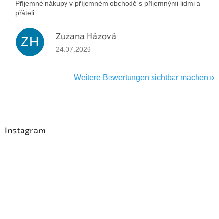
Příjemné nákupy v příjemném obchodě s příjemnými lidmi a
přáteli
Zuzana Házová
ZH
Die Shop-Bewertung beträgt 5 von 5 Sternen.
24.07.2026
Weitere Bewertungen sichtbar machen
F
u
ß
z
Instagram
e
i
l
e