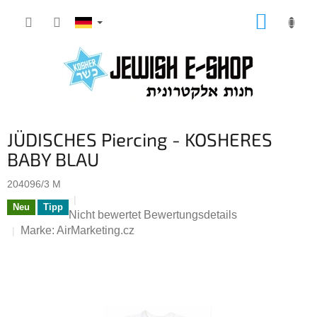
Zum
WARE
Inhalt
springen
JÜDISCHES Piercing - KOSHERES
BABY BLAU
204096/3 M
Neu
Tipp
Die
Nicht bewertet
Bewertungsdetails
durchschnittliche
Marke:
AirMarketing.cz
Produktbewertung
ist
0,0
von
5