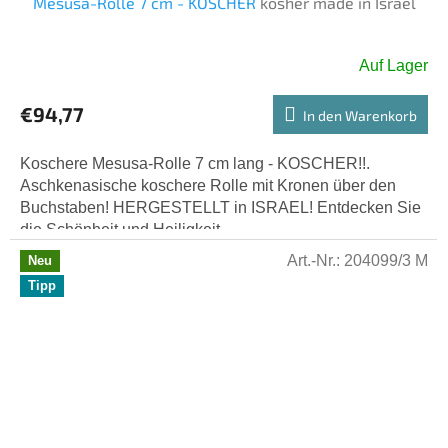
Mesusa-Rolle 7 cm - KOSCHER
kosher made in Israel
Auf Lager
€94,77
In den Warenkorb
Koschere Mesusa-Rolle 7 cm lang - KOSCHER!!.
Aschkenasische koschere Rolle mit Kronen über den
Buchstaben! HERGESTELLT in ISRAEL! Entdecken Sie
die Schönheit und Heiligkeit...
Art.-Nr.:
204099/3 M
Neu
Tipp