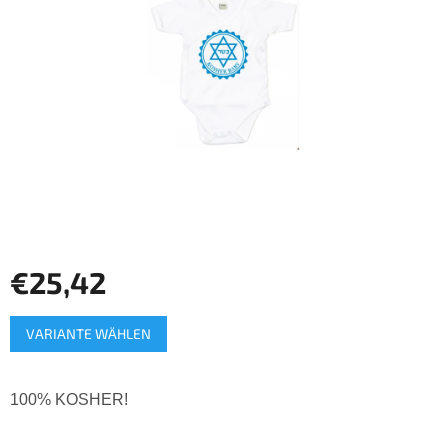
Sternen.
€25,42
Verkaufspreis:
VARIANTE WÄHLEN
100% KOSHER!