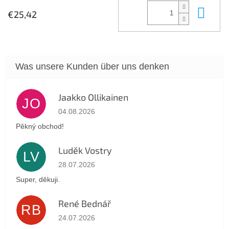
In 
€25,42
Jaakko Ollikainen
JO
Die Shop-Bewertung beträgt 5 von 5 Sternen.
04.08.2026
Pěkný obchod!
Luděk Vostry
LV
Die Shop-Bewertung beträgt 5 von 5 Sternen.
28.07.2026
Super, děkuji.
René Bednář
RB
Die Shop-Bewertung beträgt 5 von 5 Sternen.
24.07.2026