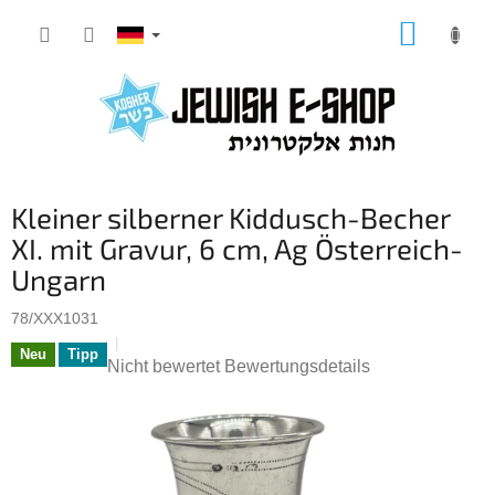
Zum
WARE
Inhalt
springen
Kleiner silberner Kiddusch-Becher
XI. mit Gravur, 6 cm, Ag Österreich-
Ungarn
78/XXX1031
Neu
Tipp
Die
Nicht bewertet
Bewertungsdetails
durchschnittliche
Produktbewertung
ist
0,0
von