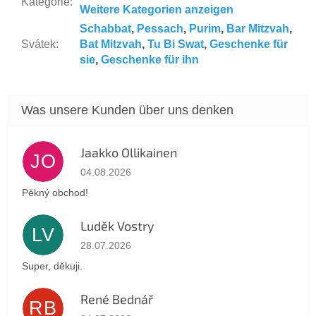
Kategorie
:
Weitere Kategorien anzeigen
Schabbat
,
Pessach
,
Purim
,
Bar Mitzvah
,
Svátek
:
Bat Mitzvah
,
Tu Bi Swat
,
Geschenke für
sie
,
Geschenke für ihn
Jaakko Ollikainen
JO
Die Shop-Bewertung beträgt 5 von 5 Sternen.
04.08.2026
Pěkný obchod!
Luděk Vostry
LV
Die Shop-Bewertung beträgt 5 von 5 Sternen.
28.07.2026
Super, děkuji.
René Bednář
RB
Die Shop-Bewertung beträgt 5 von 5 Sternen.