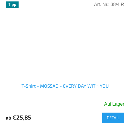
Art.-Nr.:
38/4 R
Tipp
T-Shirt - MOSSAD - EVERY DAY WITH YOU
Auf Lager
Die
durchschnittliche
€25,85
ab
DETAIL
Produktbewertung
ist