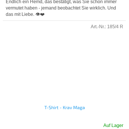
5,0
Endlich ein Hemd, das bestätigt, was Sie schon immer
von
vermutet haben - jemand beobachtet Sie wirklich. Und
5
das mit Liebe. 👁️❤️
Sternen.
Art.-Nr.:
185/4 R
T-Shirt - Krav Maga
Auf Lager