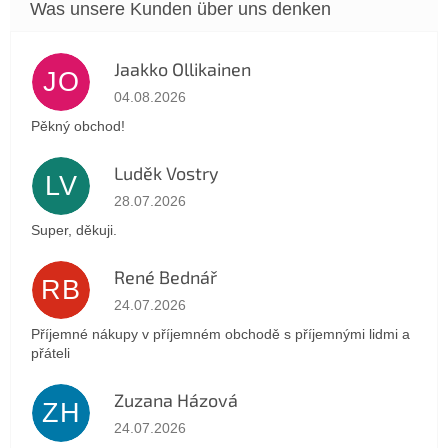
Jaakko Ollikainen
JO
Die Shop-Bewertung beträgt 5 von 5 Sternen.
04.08.2026
Pěkný obchod!
Luděk Vostry
LV
Die Shop-Bewertung beträgt 5 von 5 Sternen.
28.07.2026
Super, děkuji.
René Bednář
RB
Die Shop-Bewertung beträgt 5 von 5 Sternen.
24.07.2026
Příjemné nákupy v příjemném obchodě s příjemnými lidmi a
přáteli
Zuzana Házová
ZH
Die Shop-Bewertung beträgt 5 von 5 Sternen.
24.07.2026