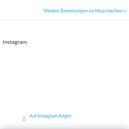
Weitere Bewertungen sichtbar machen
F
u
ß
z
Instagram
e
i
l
e
Auf Instagram folgen