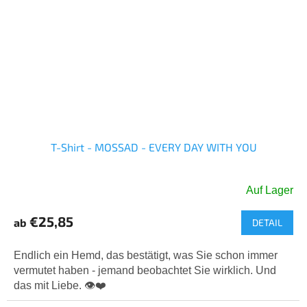
T-Shirt - MOSSAD - EVERY DAY WITH YOU
Auf Lager
Die
durchschnittliche
€25,85
ab
DETAIL
Produktbewertung
ist
5,0
Endlich ein Hemd, das bestätigt, was Sie schon immer
von
vermutet haben - jemand beobachtet Sie wirklich. Und
5
das mit Liebe. 👁️❤️
Sternen.