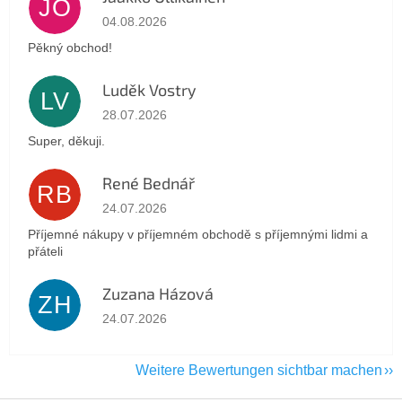
JO
Die Shop-Bewertung beträgt 5 von 5 Sternen.
04.08.2026
Pěkný obchod!
Luděk Vostry
LV
Die Shop-Bewertung beträgt 5 von 5 Sternen.
28.07.2026
Super, děkuji.
René Bednář
RB
Die Shop-Bewertung beträgt 5 von 5 Sternen.
24.07.2026
Příjemné nákupy v příjemném obchodě s příjemnými lidmi a
přáteli
Zuzana Házová
ZH
Die Shop-Bewertung beträgt 5 von 5 Sternen.
24.07.2026
Weitere Bewertungen sichtbar machen