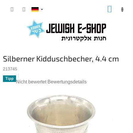
Zum
WARE
Inhalt
springen
Silberner Kidduschbecher, 4.4 cm
213745
Tipp
Die
Nicht bewertet
Bewertungsdetails
durchschnittliche
Produktbewertung
ist
0,0
von
5
Sternen.