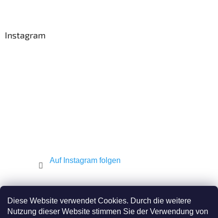
F
u
ß
z
Instagram
e
i
l
e
Auf Instagram folgen
Shekel.cz
Torah.cz
Kosher-coffee.cz
Diese Website verwendet Cookies. Durch die weitere
Nutzung dieser Website stimmen Sie der Verwendung von