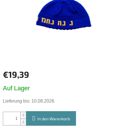
Sternen.
€19,39
Verkaufspreis:
Auf Lager
Lieferung bis:
10.08.2026
In den Warenkorb