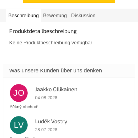
Beschreibung
Bewertung
Diskussion
Produktdetailbeschreibung
Keine Produktbeschreibung verfügbar
Jaakko Ollikainen
JO
Die Shop-Bewertung beträgt 5 von 5 Sternen.
04.08.2026
Pěkný obchod!
Luděk Vostry
LV
Die Shop-Bewertung beträgt 5 von 5 Sternen.
28.07.2026