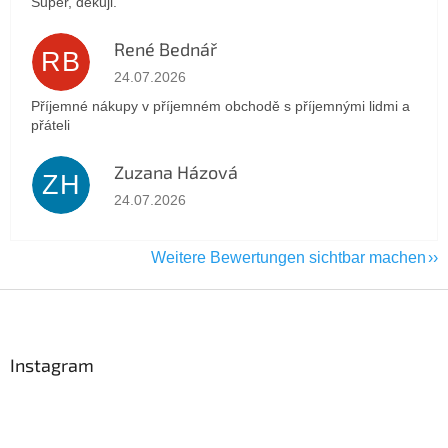
Super, děkuji.
René Bednář
RB
Die Shop-Bewertung beträgt 5 von 5 Sternen.
24.07.2026
Příjemné nákupy v příjemném obchodě s příjemnými lidmi a
přáteli
Zuzana Házová
ZH
Die Shop-Bewertung beträgt 5 von 5 Sternen.
24.07.2026
Weitere Bewertungen sichtbar machen
F
u
ß
z
Instagram
e
i
l