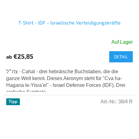
T-Shirt - IDF - Israelische Verteidigungskräfte
Auf Lager
Die
durchschnittliche
€25,85
ab
DETAIL
Produktbewertung
ist
5,0
צה״ל - Cahal - drei hebräische Buchstaben, die die
von
ganze Welt kennt. Dieses Akronym steht für "Cva ha-
5
Hagana le-Yisra'el" - Israel Defense Forces (IDF). Drei
Sternen.
einfache Symbole,...
Art.-Nr.:
38/4 R
Tipp