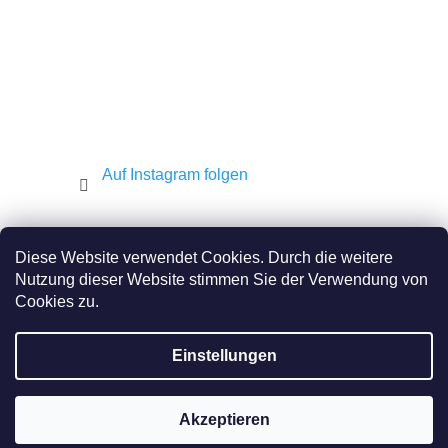
e
Auf Instagram folgen
Shekel.cz
Torah.cz
Kosher-coffee.cz
Diese Website verwendet Cookies. Durch die weitere
Nutzung dieser Website stimmen Sie der Verwendung von
Cookies zu.
Erstellt von Shoptet
Einstellungen
Copyright 2026
JEWISH E-SHOP
. Alle Rechte
vorbehalten.
Akzeptieren