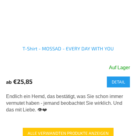
T-Shirt - MOSSAD - EVERY DAY WITH YOU
Auf Lager
Die
durchschnittliche
€25,85
ab
DETAIL
Produktbewertung
ist
5,0
Endlich ein Hemd, das bestätigt, was Sie schon immer
von
vermutet haben - jemand beobachtet Sie wirklich. Und
5
das mit Liebe. 👁️❤️
Sternen.
ALLE VERWANDTEN PRODUKTE ANZEIGEN