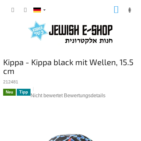
Zum
WARE
Inhalt
springen
Kippa - Kippa black mit Wellen, 15.5
cm
212481
Neu
Tipp
Die
Nicht bewertet
Bewertungsdetails
durchschnittliche
Produktbewertung
ist
0,0
von
5