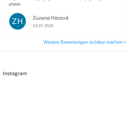
přáteli
Zuzana Házová
ZH
Die Shop-Bewertung beträgt 5 von 5 Sternen.
24.07.2026
Weitere Bewertungen sichtbar machen
F
u
ß
z
Instagram
e
i
l
e