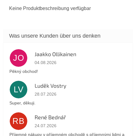
Keine Produktbeschreibung verfügbar
Jaakko Ollikainen
JO
Die Shop-Bewertung beträgt 5 von 5 Sternen.
04.08.2026
Pěkný obchod!
Luděk Vostry
LV
Die Shop-Bewertung beträgt 5 von 5 Sternen.
28.07.2026
Super, děkuji.
René Bednář
RB
Die Shop-Bewertung beträgt 5 von 5 Sternen.
24.07.2026
Příjemné nákupy v příjemném obchodě s příjemnými lidmi a