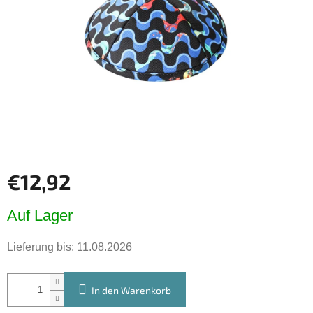
Sternen.
€12,92
Verkaufspreis:
Auf Lager
Lieferung bis:
11.08.2026
In den Warenkorb