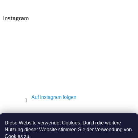
u
ß
z
Instagram
e
i
l
e
Auf Instagram folgen
Shekel.cz
Torah.cz
Kosher-coffee.cz
Diese Website verwendet Cookies. Durch die weitere
Nutzung dieser Website stimmen Sie der Verwendung von
Cookies zu.