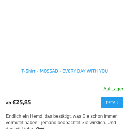
T-Shirt - MOSSAD - EVERY DAY WITH YOU
Auf Lager
Die
durchschnittliche
€25,85
ab
DETAIL
Produktbewertung
ist
5,0
Endlich ein Hemd, das bestätigt, was Sie schon immer
von
vermutet haben - jemand beobachtet Sie wirklich. Und
5
das mit Liebe. 👁️❤️