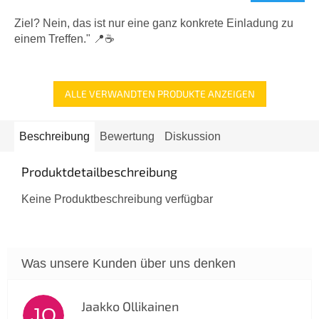
ist
5,0
Ziel? Nein, das ist nur eine ganz konkrete Einladung zu
von
einem Treffen." 📍☕
5
Sternen.
ALLE VERWANDTEN PRODUKTE ANZEIGEN
Beschreibung
Bewertung
Diskussion
Produktdetailbeschreibung
Keine Produktbeschreibung verfügbar
Jaakko Ollikainen
JO