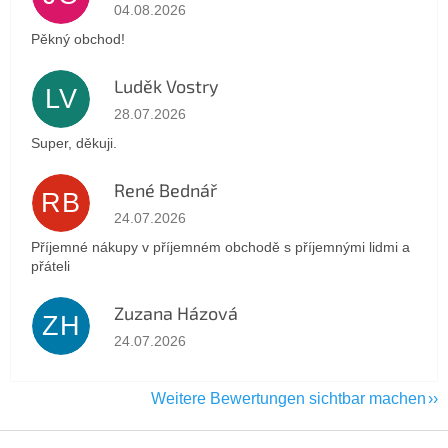
Die Shop-Bewertung beträgt 5 von 5 Sternen.
04.08.2026
Pěkný obchod!
Luděk Vostry
LV
Die Shop-Bewertung beträgt 5 von 5 Sternen.
28.07.2026
Super, děkuji.
René Bednář
RB
Die Shop-Bewertung beträgt 5 von 5 Sternen.
24.07.2026
Příjemné nákupy v příjemném obchodě s příjemnými lidmi a
přáteli
Zuzana Házová
ZH
Die Shop-Bewertung beträgt 5 von 5 Sternen.
24.07.2026
Weitere Bewertungen sichtbar machen
F