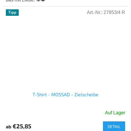
Sternen.
Art.-Nr.:
27853/4 R
Tipp
T-Shirt - MOSSAD - Zielscheibe
Auf Lager
Die
durchschnittliche
€25,85
ab
DETAIL
Produktbewertung