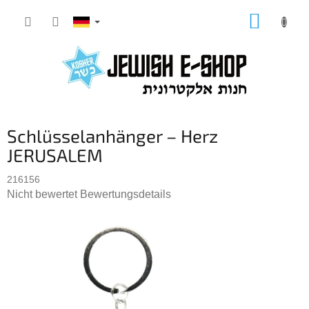
Zum
WARE
Inhalt
springen
Schlüsselanhänger – Herz
JERUSALEM
216156
Die
Nicht bewertet
Bewertungsdetails
durchschnittliche
Produktbewertung
ist
0,0
von
5
Sternen.