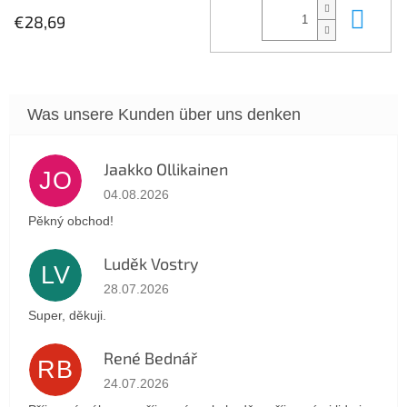
In 
€28,69
Jaakko Ollikainen
JO
Die Shop-Bewertung beträgt 5 von 5 Sternen.
04.08.2026
Pěkný obchod!
Luděk Vostry
LV
Die Shop-Bewertung beträgt 5 von 5 Sternen.
28.07.2026
Super, děkuji.
René Bednář
RB
Die Shop-Bewertung beträgt 5 von 5 Sternen.
24.07.2026