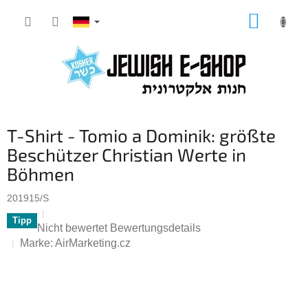
Zum
WARE
Inhalt
springen
T-Shirt - Tomio a Dominik: größte
Beschützer Christian Werte in
Böhmen
201915/S
Tipp
Die
Nicht bewertet
Bewertungsdetails
durchschnittliche
Marke:
AirMarketing.cz
Produktbewertung
ist
0,0
von