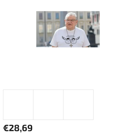
5
Sternen.
€28,69