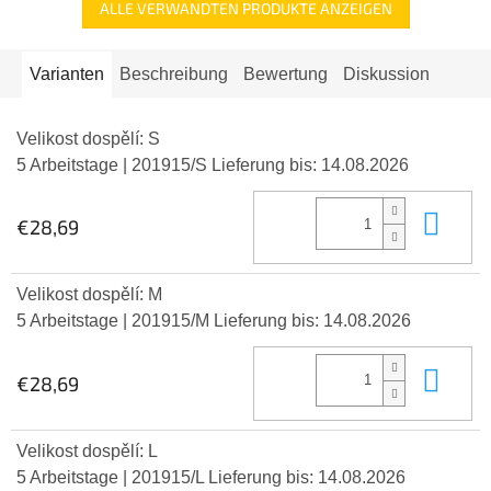
ALLE VERWANDTEN PRODUKTE ANZEIGEN
Varianten
Beschreibung
Bewertung
Diskussion
Velikost dospělí: S
5 Arbeitstage
| 201915/S
Lieferung bis:
14.08.2026
In 
€28,69
Velikost dospělí: M
5 Arbeitstage
| 201915/M
Lieferung bis:
14.08.2026
In 
€28,69
Velikost dospělí: L
5 Arbeitstage
| 201915/L
Lieferung bis:
14.08.2026