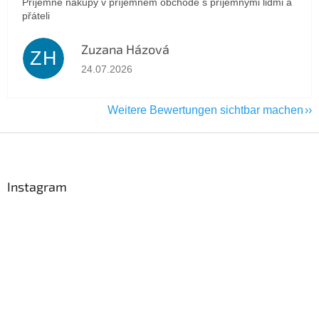
Příjemné nákupy v příjemném obchodě s příjemnými lidmi a
přáteli
Zuzana Házová
ZH
Die Shop-Bewertung beträgt 5 von 5 Sternen.
24.07.2026
Weitere Bewertungen sichtbar machen
F
u
ß
z
Instagram
e
i
l
e