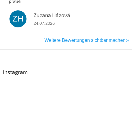
přáteli
Zuzana Házová
ZH
Die Shop-Bewertung beträgt 5 von 5 Sternen.
24.07.2026
Weitere Bewertungen sichtbar machen
F
u
ß
z
Instagram
e
i
l
e