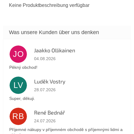
Keine Produktbeschreibung verfügbar
Jaakko Ollikainen
JO
Die Shop-Bewertung beträgt 5 von 5 Sternen.
04.08.2026
Pěkný obchod!
Luděk Vostry
LV
Die Shop-Bewertung beträgt 5 von 5 Sternen.
28.07.2026
Super, děkuji.
René Bednář
RB
Die Shop-Bewertung beträgt 5 von 5 Sternen.
24.07.2026
Příjemné nákupy v příjemném obchodě s příjemnými lidmi a