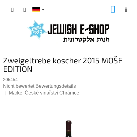
Zum
WARE
Inhalt
springen
Zweigeltrebe koscher 2015 MOŠE
EDITION
205454
Die
Nicht bewertet
Bewertungsdetails
durchschnittliche
Marke:
České vinařství Chrámce
Produktbewertung
ist
0,0
von
5
Sternen.