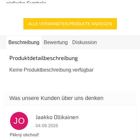
Sternen.
einfache Symbole,...
ALLE VERWANDTEN PRODUKTE ANZEIGEN
Beschreibung
Bewertung
Diskussion
Produktdetailbeschreibung
Keine Produktbeschreibung verfügbar
Jaakko Ollikainen
JO
Die Shop-Bewertung beträgt 5 von 5 Sternen.
04.08.2026
Pěkný obchod!