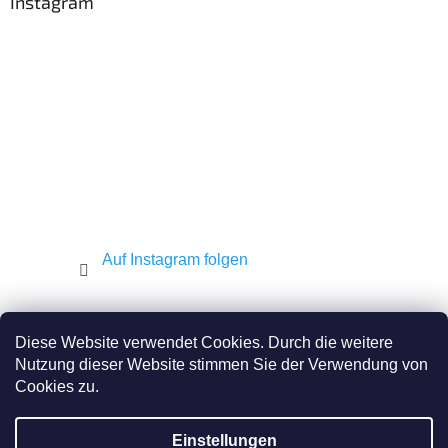
z
Instagram
e
i
l
e
Auf Instagram folgen
Shekel.cz
Torah.cz
Kosher-coffee.cz
Diese Website verwendet Cookies. Durch die weitere
Nutzung dieser Website stimmen Sie der Verwendung von
Cookies zu.
Erstellt von Shoptet
Einstellungen