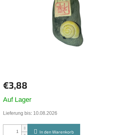
Sternen.
€3,88
Verkaufspreis:
Auf Lager
Lieferung bis:
10.08.2026
In den Warenkorb