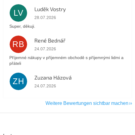
Luděk Vostry
LV
Die Shop-Bewertung beträgt 5 von 5 Sternen.
28.07.2026
Super, děkuji.
René Bednář
RB
Die Shop-Bewertung beträgt 5 von 5 Sternen.
24.07.2026
Příjemné nákupy v příjemném obchodě s příjemnými lidmi a
přáteli
Zuzana Házová
ZH
Die Shop-Bewertung beträgt 5 von 5 Sternen.
24.07.2026
Weitere Bewertungen sichtbar machen
F
u
ß