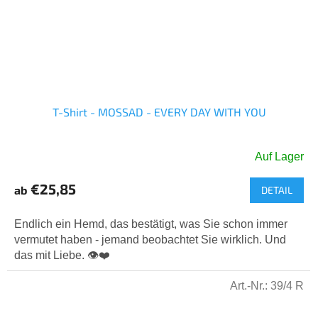
T-Shirt - MOSSAD - EVERY DAY WITH YOU
Auf Lager
Die
durchschnittliche
€25,85
ab
DETAIL
Produktbewertung
ist
5,0
Endlich ein Hemd, das bestätigt, was Sie schon immer
von
vermutet haben - jemand beobachtet Sie wirklich. Und
5
das mit Liebe. 👁️❤️
Sternen.
Art.-Nr.:
39/4 R