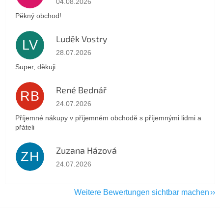
04.08.2026
Pěkný obchod!
Luděk Vostry
LV
Die Shop-Bewertung beträgt 5 von 5 Sternen.
28.07.2026
Super, děkuji.
René Bednář
RB
Die Shop-Bewertung beträgt 5 von 5 Sternen.
24.07.2026
Příjemné nákupy v příjemném obchodě s příjemnými lidmi a
přáteli
Zuzana Házová
ZH
Die Shop-Bewertung beträgt 5 von 5 Sternen.
24.07.2026
Weitere Bewertungen sichtbar machen
F