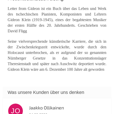
Letter from Gideon ist ein Buch über das Leben und Werk
des tschechischen Pianisten, Komponisten und Lehrers
Gideon Klein (1919-1945), eines der begabtesten Musiker
der ersten Hälfte des 20. Jahrhunderts. Geschrieben von
David Fligg
Seine vielversprechende künstlerische Karriere, die sich in
der Zwischenkriegszeit entwickelte, wurde durch den
Holocaust unterbrochen, als er aufgrund der so genannten
Nürnberger Gesetze in das Konzentrationslager
Theresienstadt und später nach Auschwitz deportiert wurde.
Gideon Klein wäre am 6. Dezember 100 Jahre alt geworden
Jaakko Ollikainen
JO
Die Shop-Bewertung beträgt 5 von 5 Sternen.