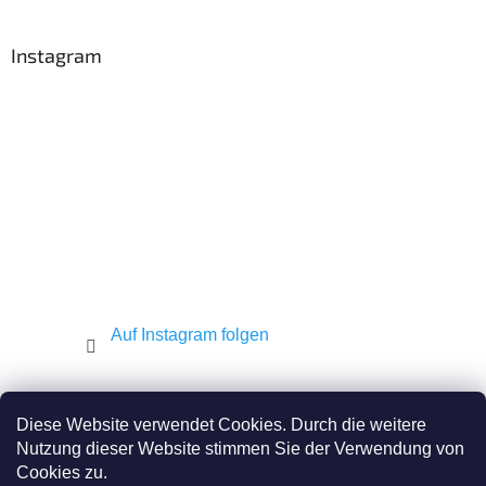
u
ß
z
Instagram
e
i
l
e
Auf Instagram folgen
Shekel.cz
Torah.cz
Kosher-coffee.cz
Diese Website verwendet Cookies. Durch die weitere
Nutzung dieser Website stimmen Sie der Verwendung von
Cookies zu.