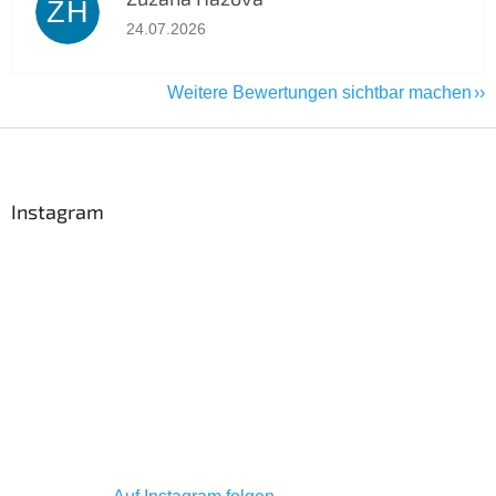
ZH
Die Shop-Bewertung beträgt 5 von 5 Sternen.
24.07.2026
Weitere Bewertungen sichtbar machen
F
u
ß
z
Instagram
e
i
l
e