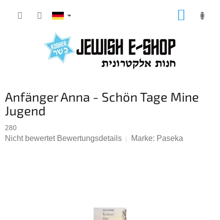
Zum
WARE
Inhalt
springen
Anfänger Anna - Schön Tage Mine
Jugend
280
Die
Nicht bewertet
Bewertungsdetails
Marke:
Paseka
durchschnittliche
Produktbewertung
ist
0,0
von
5
Sternen.