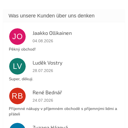
Jaakko Ollikainen
JO
Die Shop-Bewertung beträgt 5 von 5 Sternen.
04.08.2026
Pěkný obchod!
Luděk Vostry
LV
Die Shop-Bewertung beträgt 5 von 5 Sternen.
28.07.2026
Super, děkuji.
René Bednář
RB
Die Shop-Bewertung beträgt 5 von 5 Sternen.
24.07.2026
Příjemné nákupy v příjemném obchodě s příjemnými lidmi a
přáteli
Zuzana Házová