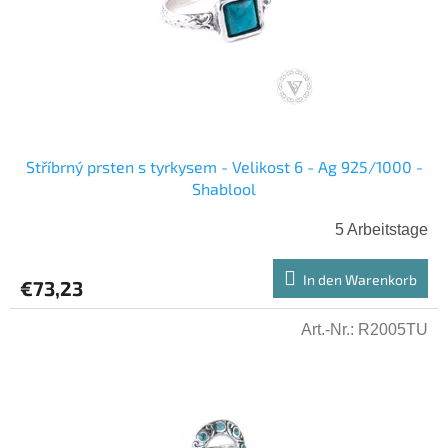
e
r
r
u
P
n
r
g
o
d
u
k
Stříbrný prsten s tyrkysem - Velikost 6 - Ag 925/1000 -
t
Shablool
e
5 Arbeitstage
In den Warenkorb
€73,23
Art.-Nr.:
R2005TU