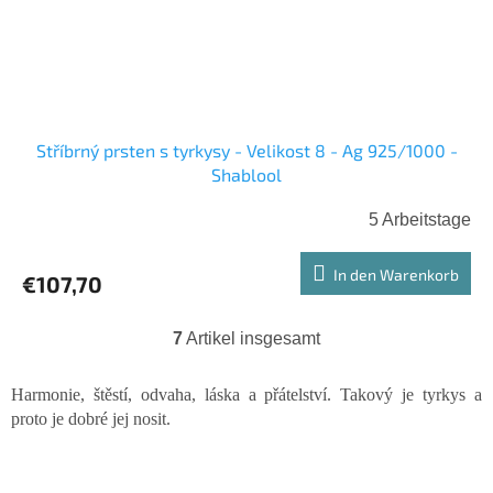
Stříbrný prsten s tyrkysy - Velikost 8 - Ag 925/1000 -
Shablool
5 Arbeitstage
In den Warenkorb
€107,70
7
Artikel insgesamt
S
t
e
Harmonie, štěstí, odvaha, láska a přátelství. Takový je tyrkys a
u
proto je dobré jej nosit.
e
r
e