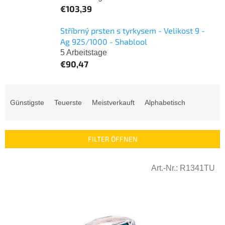
€103,39
Stříbrný prsten s tyrkysem - Velikost 9 -
Ag 925/1000 - Shablool
5 Arbeitstage
€90,47
P
r
Günstigste
Teuerste
Meistverkauft
Alphabetisch
o
d
u
FILTER ÖFFNEN
k
t
L
s
Art.-Nr.:
R1341TU
i
o
s
r
t
t
e
i
d
e