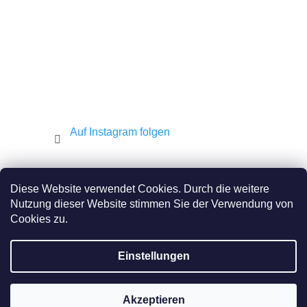
l
e
Auf Instagram folgen
Shekel.cz
Torah.cz
Kosher-coffee.cz
Diese Website verwendet Cookies. Durch die weitere
Nutzung dieser Website stimmen Sie der Verwendung von
Cookies zu.
Erstellt von Shoptet
Einstellungen
Copyright 2026
JEWISH E-SHOP
. Alle Rechte
vorbehalten.
Akzeptieren