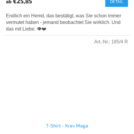
€25,85
ab
DETAIL
Produktbewertung
ist
5,0
Endlich ein Hemd, das bestätigt, was Sie schon immer
von
vermutet haben - jemand beobachtet Sie wirklich. Und
5
das mit Liebe. 👁️❤️
Sternen.
Art.-Nr.:
185/4 R
T-Shirt - Krav Maga