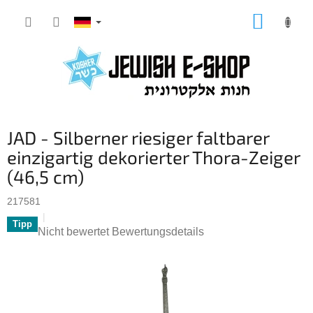
Zum
WARE
Inhalt
springen
JAD - Silberner riesiger faltbarer
einzigartig dekorierter Thora-Zeiger
(46,5 cm)
217581
Tipp
Die
Nicht bewertet
Bewertungsdetails
durchschnittliche
Produktbewertung
ist
0,0
von