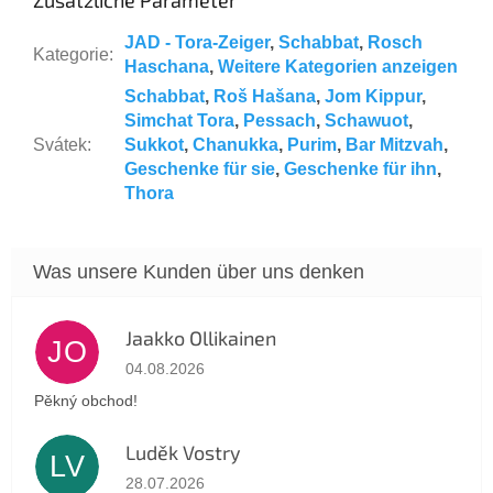
JAD - Tora-Zeiger
,
Schabbat
,
Rosch
Kategorie
:
Haschana
,
Weitere Kategorien anzeigen
Schabbat
,
Roš Hašana
,
Jom Kippur
,
Simchat Tora
,
Pessach
,
Schawuot
,
Svátek
:
Sukkot
,
Chanukka
,
Purim
,
Bar Mitzvah
,
Geschenke für sie
,
Geschenke für ihn
,
Thora
Jaakko Ollikainen
JO
Die Shop-Bewertung beträgt 5 von 5 Sternen.
04.08.2026
Pěkný obchod!
Luděk Vostry
LV
Die Shop-Bewertung beträgt 5 von 5 Sternen.
28.07.2026