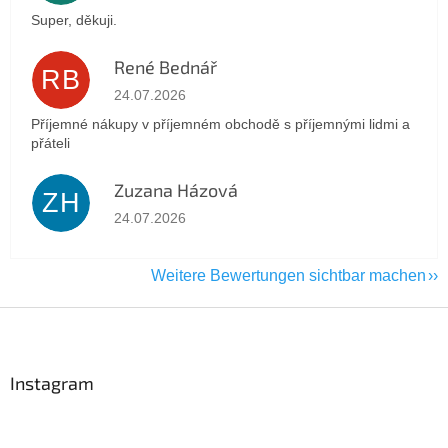
Super, děkuji.
René Bednář
RB
Die Shop-Bewertung beträgt 5 von 5 Sternen.
24.07.2026
Příjemné nákupy v příjemném obchodě s příjemnými lidmi a
přáteli
Zuzana Házová
ZH
Die Shop-Bewertung beträgt 5 von 5 Sternen.
24.07.2026
Weitere Bewertungen sichtbar machen
F
u
ß
z
Instagram
e
i