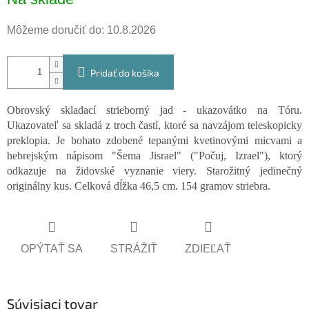
cena:
Môžeme doručiť do:
10.8.2026
Pridať do košíka
Obrovský skladací strieborný jad - ukazovátko na Tóru.
Ukazovateľ sa skladá z troch častí, ktoré sa navzájom teleskopicky
preklopia. Je bohato zdobené tepanými kvetinovými micvami a
hebrejským nápisom "Šema Jisrael" ("Počuj, Izrael"), ktorý
odkazuje na židovské vyznanie viery. Starožitný jedinečný
originálny kus. Celková dĺžka 46,5 cm. 154 gramov striebra.
OPÝTAŤ SA
STRÁŽIŤ
ZDIEĽAŤ
Súvisiaci tovar