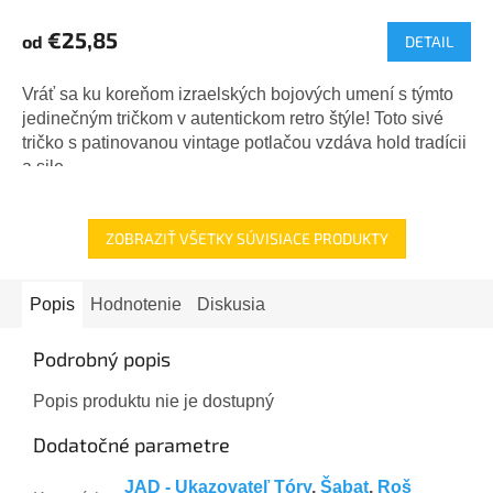
€25,85
od
DETAIL
Vráť sa ku koreňom izraelských bojových umení s týmto
jedinečným tričkom v autentickom retro štýle! Toto sivé
tričko s patinovanou vintage potlačou vzdáva hold tradícii
a sile...
ZOBRAZIŤ VŠETKY SÚVISIACE PRODUKTY
Popis
Hodnotenie
Diskusia
Podrobný popis
Popis produktu nie je dostupný
Dodatočné parametre
JAD - Ukazovateľ Tóry
,
Šabat
,
Roš