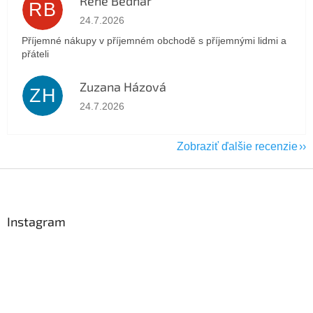
René Bednář
RB
Hodnotenie obchodu je 5 z 5 hviezdičiek.
24.7.2026
Příjemné nákupy v příjemném obchodě s příjemnými lidmi a
přáteli
Zuzana Házová
ZH
Hodnotenie obchodu je 5 z 5 hviezdičiek.
24.7.2026
Zobraziť ďalšie recenzie
Z
á
p
ä
Instagram
t
i
e