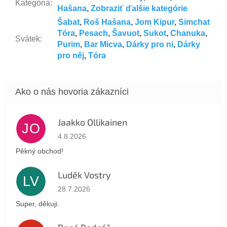
Kategória
:
Hašana
,
Zobraziť ďalšie kategórie
Šabat
,
Roš Hašana
,
Jom Kipur
,
Simchat
Tóra
,
Pesach
,
Šavuot
,
Sukot
,
Chanuka
,
Svátek
:
Purim
,
Bar Micva
,
Dárky pro ni
,
Dárky
pro něj
,
Tóra
Jaakko Ollikainen
JO
Hodnotenie obchodu je 5 z 5 hviezdičiek.
4.8.2026
Pěkný obchod!
Luděk Vostry
LV
Hodnotenie obchodu je 5 z 5 hviezdičiek.
28.7.2026
Super, děkuji.