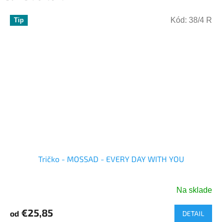
Kód:
38/4 R
Tip
Tričko - MOSSAD - EVERY DAY WITH YOU
Na sklade
Priemerné
hodnotenie
€25,85
od
DETAIL
produktu