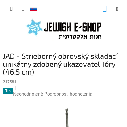
Prejsť
NÁKUP
na
KOŠÍK
obsah
JAD - Strieborný obrovský skladací
unikátny zdobený ukazovateľ Tóry
(46,5 cm)
217581
Tip
Priemerné
Neohodnotené
Podrobnosti hodnotenia
hodnotenie
produktu
je
0,0
z