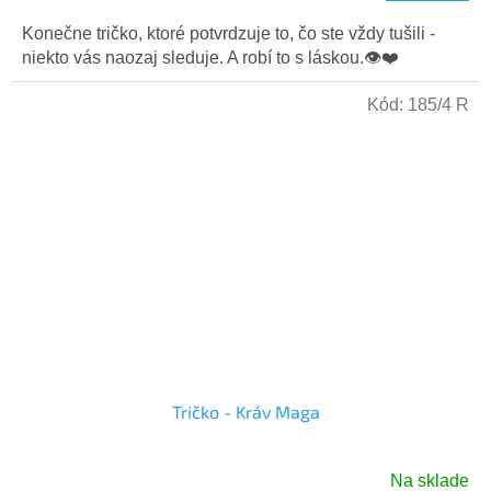
je
5,0
Konečne tričko, ktoré potvrdzuje to, čo ste vždy tušili -
z
niekto vás naozaj sleduje. A robí to s láskou.👁️❤️
5
hviezdičiek.
Kód:
185/4 R
Tričko - Kráv Maga
Na sklade