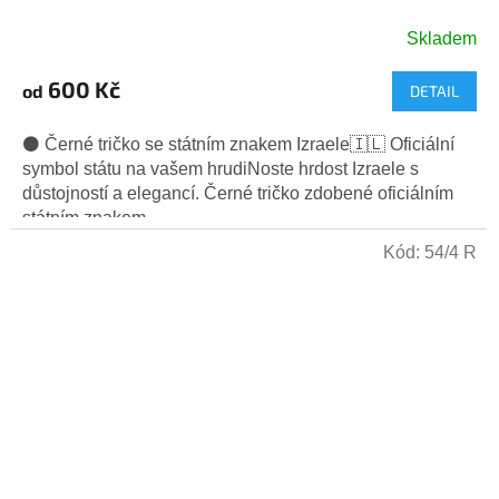
Skladem
600 Kč
od
DETAIL
⚫ Černé tričko se státním znakem Izraele🇮🇱 Oficiální
symbol státu na vašem hrudiNoste hrdost Izraele s
důstojností a elegancí. Černé tričko zdobené oficiálním
státním znakem...
Kód:
54/4 R