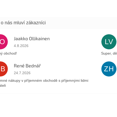
Jaakko Ollikainen
JO
LV
Hodnocení obchodu je 5 z 5 hvězdiček.
4.8.2026
ý obchod!
Super, dě
René Bednář
RB
ZH
Hodnocení obchodu je 5 z 5 hvězdiček.
24.7.2026
emné nákupy v příjemném obchodě s příjemnými lidmi
teli