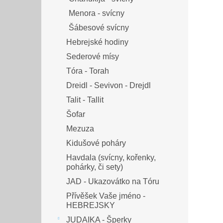
Menora - svícny
Šábesové svícny
Hebrejské hodiny
Sederové mísy
Tóra - Torah
Dreidl - Sevivon - Drejdl
Talit - Tallit
Šofar
Mezuza
Kidušové poháry
Havdala (svícny, kořenky,
pohárky, či sety)
JAD - Ukazovátko na Tóru
Přívěšek Vaše jméno -
HEBREJSKY
JUDAIKA - Šperky