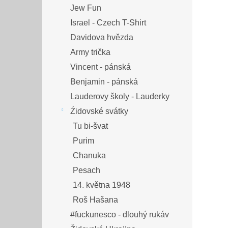
Jew Fun
Israel - Czech T-Shirt
Davidova hvězda
Army trička
Vincent - pánská
Benjamin - pánská
Lauderovy školy - Lauderky
Źidovské svátky
Tu bi-švat
Purim
Chanuka
Pesach
14. května 1948
Roš Hašana
#fuckunesco - dlouhý rukáv