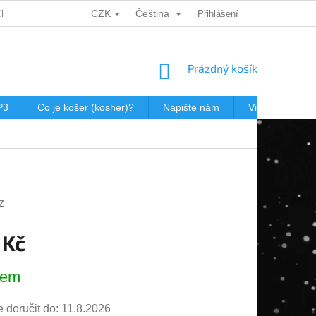
CZK
Čeština
CH ÚDAJŮ
DÁRKOVÉ KUPONY
POŠTOVNÉ V JEWISHOP
Přihlášení
NÁKUPNÍ
Prázdný košík
KOŠÍK
P3
Co je košer (kosher)?
Napište nám
Virtualní prohl
z
 Kč
dem
doručit do:
11.8.2026