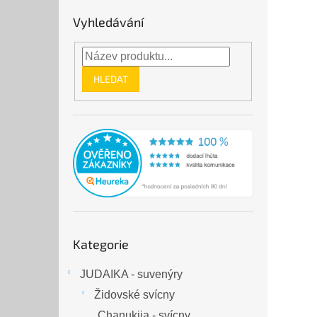
Vyhledávání
HLEDAT
Přeskočit
Kategorie
kategorie
JUDAIKA - suvenýry
Židovské svícny
Chanukija - svícny