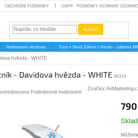
OBCHODNÍ PODMÍNKY
GDPR - PODMÍNKY OCHRANY OSOBNÍ
HLEDAT
Hodnocení obchodu
Tóra > Nový Zákon > Korán - zdarma M
idova hvězda - WHITE
tník - Davidova hvězda - WHITE
36319
Značka:
AirMarketing.c
růměrné
eohodnoceno
Podrobnosti hodnocení
odnocení
790
roduktu
Měrná
,0
Skla
cena:
Můžeme 