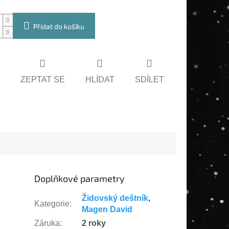
Přidat do košíku
ZEPTAT SE
HLÍDAT
SDÍLET
Doplňkové parametry
Židovský deštník
,
Kategorie
:
Magen David
Záruka
:
2 roky