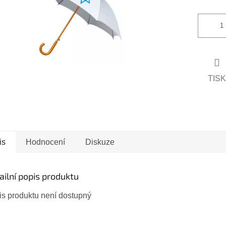
vězdiček.
TISK
is
Hodnocení
Diskuze
ailní popis produktu
is produktu není dostupný