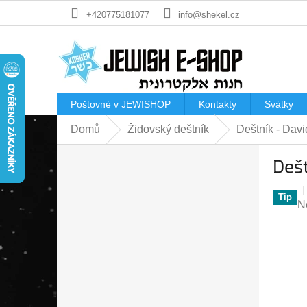
Přejít
+420775181077
info@shekel.cz
na
obsah
Poštovné v JEWISHOP
Kontakty
Svátky
Domů
Židovský deštník
Deštník - Dav
P
Deš
o
s
t
Tip
P
N
r
h
a
p
n
je
n
0
í
z
p
5
a