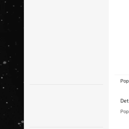
h
n
e
l
Pop
Det
Pop