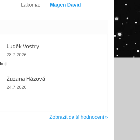
Lakoma
:
Magen David
Luděk Vostry
Hodnocení obchodu je 5 z 5 hvězdiček.
28.7.2026
kuji.
Zuzana Házová
Hodnocení obchodu je 5 z 5 hvězdiček.
24.7.2026
Zobrazit další hodnocení