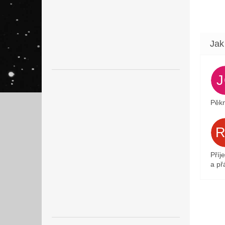
Pěkn
Příj
a přá