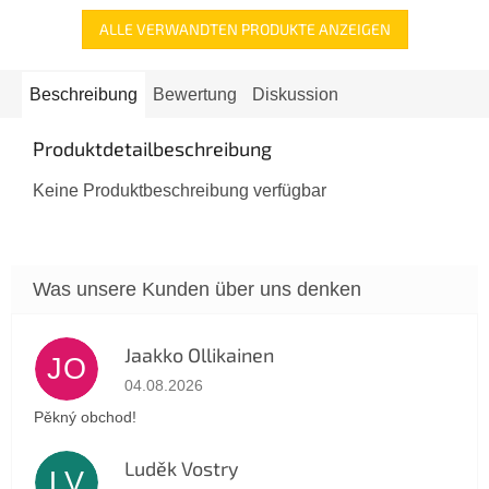
ALLE VERWANDTEN PRODUKTE ANZEIGEN
Beschreibung
Bewertung
Diskussion
Produktdetailbeschreibung
Keine Produktbeschreibung verfügbar
Jaakko Ollikainen
JO
Die Shop-Bewertung beträgt 5 von 5 Sternen.
04.08.2026
Pěkný obchod!
Luděk Vostry
LV