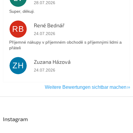
Die Shop-Bewertung beträgt 5 von 5 Sternen.
28.07.2026
Super, děkuji.
René Bednář
RB
Die Shop-Bewertung beträgt 5 von 5 Sternen.
24.07.2026
Příjemné nákupy v příjemném obchodě s příjemnými lidmi a
přáteli
Zuzana Házová
ZH
Die Shop-Bewertung beträgt 5 von 5 Sternen.
24.07.2026
Weitere Bewertungen sichtbar machen
F
u
ß
z
Instagram
e
i