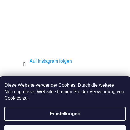
l
e
Auf Instagram folgen
Shekel.cz
Torah.cz
Kosher-coffee.cz
Diese Website verwendet Cookies. Durch die weitere
Nutzung dieser Website stimmen Sie der Verwendung von
Cookies zu.
Erstellt von Shoptet
Einstellungen
Copyright 2026
JEWISH E-SHOP
. Alle Rechte