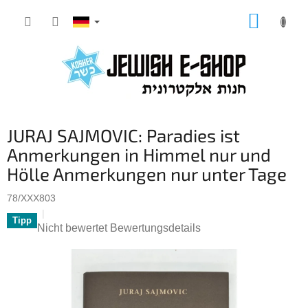
Zum
WARE
Inhalt
springen
JURAJ SAJMOVIC: Paradies ist
Anmerkungen in Himmel nur und
Hölle Anmerkungen nur unter Tage
78/XXX803
Tipp
Die
Nicht bewertet
Bewertungsdetails
durchschnittliche
Produktbewertung
ist
0,0
von