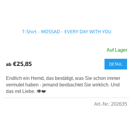
T-Shirt - MOSSAD - EVERY DAY WITH YOU
Auf Lager
Die
durchschnittliche
€25,85
ab
DETAIL
Produktbewertung
ist
5,0
Endlich ein Hemd, das bestätigt, was Sie schon immer
von
vermutet haben - jemand beobachtet Sie wirklich. Und
5
das mit Liebe. 👁️❤️
Sternen.
Art.-Nr.:
202635